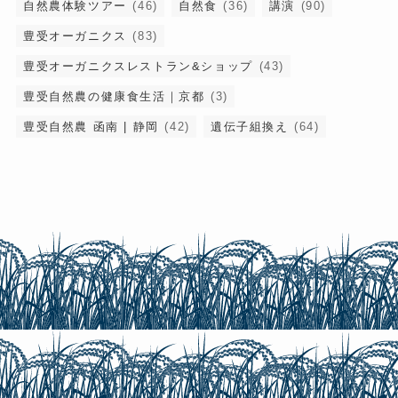
自然農体験ツアー
(46)
自然食
(36)
講演
(90)
豊受オーガニクス
(83)
豊受オーガニクスレストラン&ショップ
(43)
豊受自然農の健康食生活｜京都
(3)
豊受自然農 函南 | 静岡
(42)
遺伝子組換え
(64)