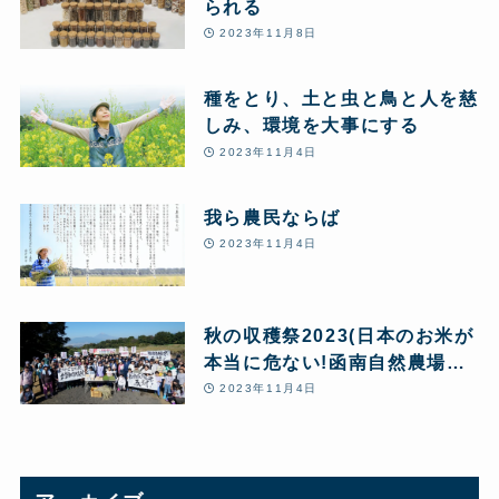
られる
2023年11月8日
種をとり、土と虫と鳥と人を慈
しみ、環境を大事にする
2023年11月4日
我ら農民ならば
2023年11月4日
秋の収穫祭2023(日本のお米が
本当に危ない!函南自然農場か
ら緊急アピールを行いました)
2023年11月4日