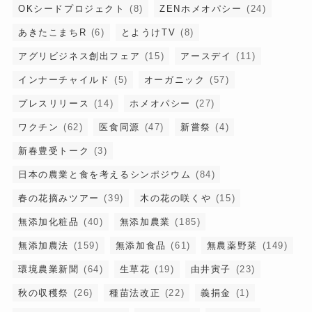
OKシードプロジェクト
(8)
ZENホメオパシー
(24)
あきたこまちR
(6)
とようけTV
(8)
アグリビジネス創出フェア
(15)
アースデイ
(11)
インナーチャイルド
(5)
オーガニック
(57)
プレスリリース
(14)
ホメオパシー
(27)
ワクチン
(62)
医食同源
(47)
新嘗祭
(4)
新春豊受トーク
(3)
日本の農業と食を考えるシンポジウム
(84)
春の花摘みツアー
(39)
木の花の咲くや
(15)
無添加化粧品
(40)
無添加農業
(185)
無添加農法
(159)
無添加食品
(61)
無農薬野菜
(149)
環境農業新聞
(64)
生草花
(19)
由井寅子
(23)
秋の収穫祭
(26)
種苗法改正
(22)
義捐金
(1)