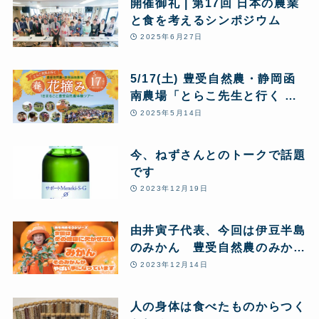
開催御礼 | 第17回 日本の農業
と食を考えるシンポジウム
2025年6月27日
5/17(土) 豊受自然農・静岡函
南農場「とらこ先生と行く 春
の花摘みツアー」1日まるごと
2025年5月14日
豊受自然農体験
今、ねずさんとのトークで話題
です
2023年12月19日
由井寅子代表、今回は伊豆半島
のみかん 豊受自然農のみかん
農場からお送りします♪
2023年12月14日
人の身体は食べたものからつく