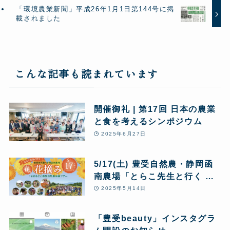
「環境農業新聞」平成26年1月1日第144号に掲
載されました
こんな記事も読まれています
開催御礼 | 第17回 日本の農業
と食を考えるシンポジウム
2025年6月27日
5/17(土) 豊受自然農・静岡函
南農場「とらこ先生と行く 春
の花摘みツアー」1日まるごと
2025年5月14日
豊受自然農体験
「豊受beauty」インスタグラ