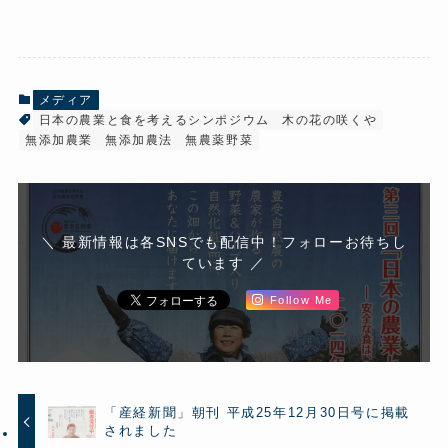
メディア
日本の農業と食を考えるシンポジウム
木の花の咲くや
無添加農業
無添加農法
無農薬野菜
＼ 最新情報は各SNSでも配信中！フォローお待ちし
ています ／
Follow Me
「産経新聞」朝刊 平成25年12月30日号に掲載
されました