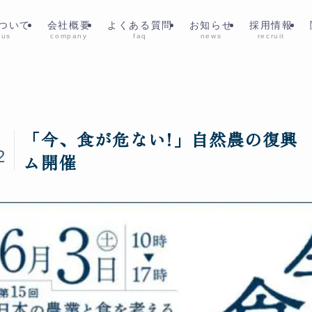
ついて
会社概要
よくある質問
お知らせ
採用情報
 us
company
faq
news
recruit
「今、食が危ない!」自然農の復興 
3
2
ム開催