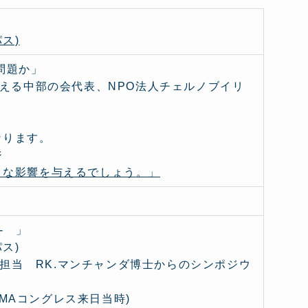
ス)
問題か」
考える中部の会代表、NPO法人チェルノブイリ
なります。
ジ
きな影響を与
えるでしょう
。」
- 」
ス)
)担当 RK.マンチャンダ博士からのシンポジウ
PHMAコングレス来日当時)