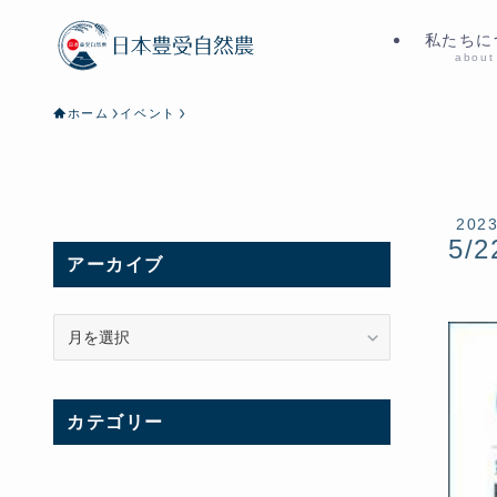
私たちに
about
ホーム
イベント
202
5/2
アーカイブ
ア
ー
カ
イ
カテゴリー
ブ