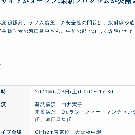
設サイトがオープン!最新プログラムが公開
放射線照射、ゲノム編集」の安全性の問題は、放射線や遺
子生物学者の河田昌東さんに午前の部で詳しく説明いただ
細
日時
2023年6月3日(土)10:00〜17:30
講演
基調講演 由井寅子
来賓講演 Dr.ラジ・クマー・マンチャ
氏、河田昌東氏
ライブ会場
CHhom東京校 大阪校中継