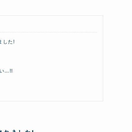
ました!
い…!!