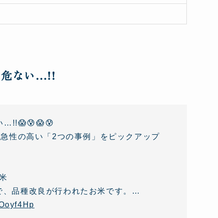
危ない…!!
!😱😰😱😰
急性の高い「2つの事例」をピックアップ
米
で、品種改良が行われたお米です。…
DOoyf4Hp