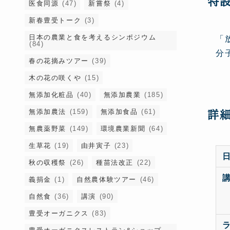
特
医食同源
(47)
新嘗祭
(4)
新春豊受トーク
(3)
日本の農業と食を考えるシンポジウム
「
(84)
分
春の花摘みツアー
(39)
木の花の咲くや
(15)
無添加化粧品
(40)
無添加農業
(185)
詳
無添加農法
(159)
無添加食品
(61)
無農薬野菜
(149)
環境農業新聞
(64)
生草花
(19)
由井寅子
(23)
秋の収穫祭
(26)
種苗法改正
(22)
義捐金
(1)
自然農体験ツアー
(46)
自然食
(36)
講演
(90)
豊受オーガニクス
(83)