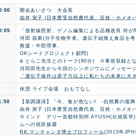
0:00
開会あいさつ 大会長
由
井 寅子 (日本豊受自然農代表、百姓・ホメオパ
0:05
「放射線照射、ゲノム編集による品種改良 何が
河田 昌東(分子生物学者。遺伝子組換え食品を
救援・中部理事、
OKシードプロジェクト顧問)
& とらこ先生とのトーク(90分) ※事前収録と
河田田先生から今回のシンポジウムにメッセー
「遺伝子操作は原子力以上に私たちの未来に大
休憩 ライブ会場 おもてなし
1:50
【基調講演】「今、食が危ない! -自然農の復興
由井 寅子 (日本豊受自然農代表、百姓・ホメオパ
※インド デリー首都特別州 AYUSH(伝統医学
ムへの祝辞披露
RK.マンチャンダ博
士プロフ
ィール
(2015年J