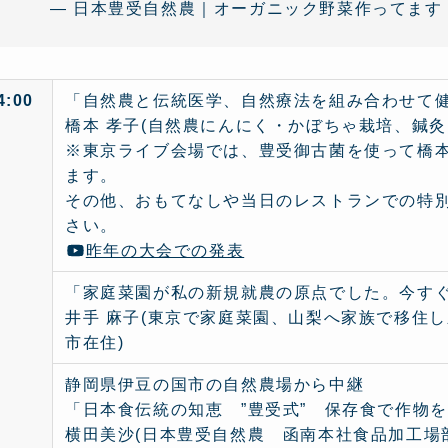
— 日本豊受自然農｜オーガニック野菜作ってます (@To
4:00
「自然農と伝統医学、自然療法を組み合わせて健
橋本 孝子(自然農にんにく・かぼちゃ栽培、鍼
※東京ライブ会場では、豊受御古菌を使って橋
ます。
その他、おもてなしや当日のレストランでの特
さい。
昨年の大会での発表
「家庭菜園が私の新規就農の原点でした。今すぐ
井手 麻子(東京で家庭菜園、山梨へ家族で移住
市在住)
静岡県伊豆の国市の自然農場から中継
「日本食伝統の知恵 ”豊受式” 保存食で作物
横田美沙(日本豊受自然農 函南本社食品加工場