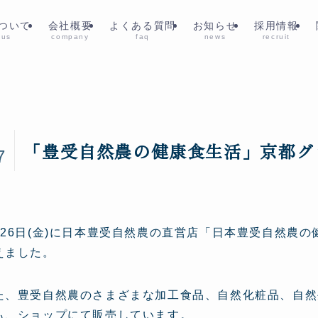
ついて
会社概要
よくある質問
お知らせ
採用情報
 us
company
faq
news
recruit
4
「豊受自然農の健康食生活」京都グ
7
月26日(金)に日本豊受自然農の直営店「日本豊受自然農
えました。
た、豊受自然農のさまざまな加工食品、自然化粧品、自然
も、ショップにて販売しています。