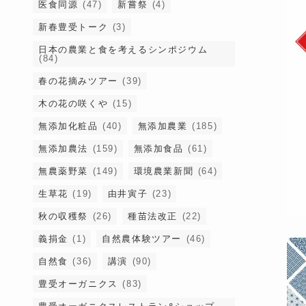
医食同源
(47)
新嘗祭
(4)
新春豊受トーク
(3)
日本の農業と食を考えるシンポジウム
(84)
春の花摘みツアー
(39)
木の花の咲くや
(15)
無添加化粧品
(40)
無添加農業
(185)
無添加農法
(159)
無添加食品
(61)
無農薬野菜
(149)
環境農業新聞
(64)
生草花
(19)
由井寅子
(23)
秋の収穫祭
(26)
種苗法改正
(22)
義捐金
(1)
自然農体験ツアー
(46)
自然食
(36)
講演
(90)
豊受オーガニクス
(83)