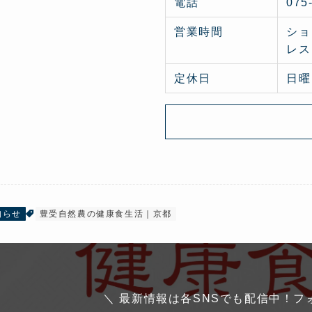
電話
075
営業時間
ショ
レスト
定休日
日曜
知らせ
豊受自然農の健康食生活｜京都
＼ 最新情報は各SNSでも配信中！フ