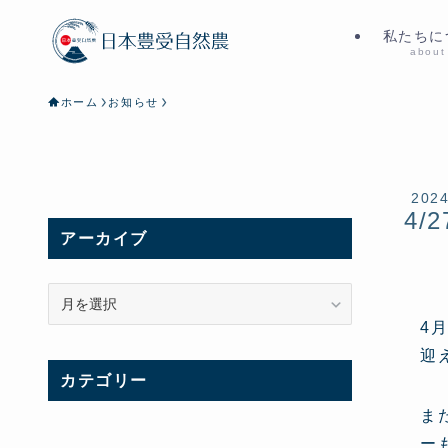
私たちに
about
ホーム
お知らせ
202
4/2
アーカイブ
ア
ー
4
カ
迎
イ
カテゴリー
ブ
ま
ー