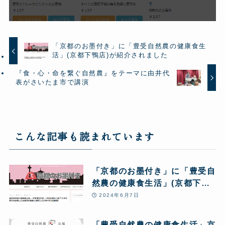
「京都のお墨付き」に「豊受自然農の健康食生
活」(京都下鴨店)が紹介されました
『食・心・命を繋ぐ自然農』をテーマに由井代
表がさいたま市で講演
こんな記事も読まれています
「京都のお墨付き」に「豊受自
然農の健康食生活」(京都下鴨
店)が紹介されました
2024年6月7日
「豊受自然農の健康食生活」京