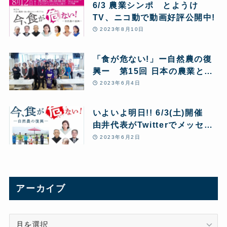
6/3 農業シンポ とようけ
TV、ニコ動で動画好評公開中!
2023年8月10日
「食が危ない!」ー自然農の復
興ー 第15回 日本の農業と食
を考えるシンポジウム 大きな
2023年6月4日
反響
いよいよ明日!! 6/3(土)開催
由井代表がTwitterでメッセー
ジ動画アップ シンポジウム
2023年6月2日
「今、食が危ない!ー自然農の
復興ー」
アーカイブ
ア