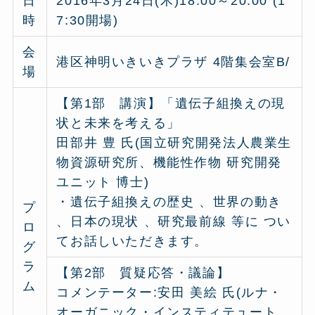
日
2016年3月24日(木)18:00～20:00 (1
時
7:30開場)
会
港区神明いきいきプラザ 4階集会室B/
場
【第1部 講演】「遺伝子組換えの現
状と未来を考える」
田部井 豊 氏(国立研究開発法人農業生
物資源研究所、機能性作物 研究開発
ユニット 博士)
・遺伝子組換えの歴史 、世界の動き
プ
、日本の現状 、研究最前線 等に つい
ロ
てお話しいただきます。
グ
ラ
【第2部 質疑応答・議論】
ム
コメンテーター:安田 美絵 氏(ルナ・
オーガニック・インスティテュート