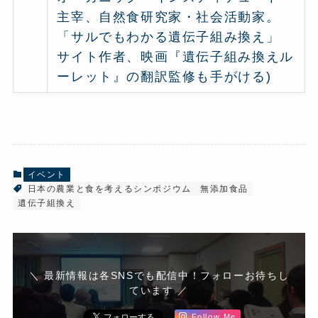
主宰、自然食研究家・社会活動家。
「サルでもわかる遺伝子組み換え」
サイト作者、映画『遺伝子組み換えル
ーレット』の翻訳監修も手がける)
イベント
日本の農業と食を考えるシンポジウム
無添加食品
遺伝子組換え
＼ 最新情報は各SNSでも配信中！フォローお待ちし
ています ／
Follow Me