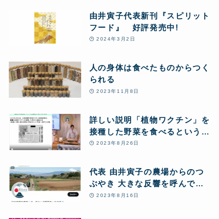
由井寅子代表新刊『スピリット
フード』 好評発売中!
2024年3月2日
人の身体は食べたものからつく
られる
2023年11月8日
詳しい説明「植物ワクチン」を
接種した野菜を食べるというこ
とについて
2023年8月26日
代表 由井寅子の農場からのつ
ぶやき 大きな反響を呼んでい
ます 一部紹介
2023年8月16日