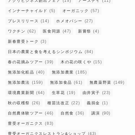
アグリビジネス創出フェア
(15)
アースデイ
(11)
インナーチャイルド
(5)
オーガニック
(57)
プレスリリース
(14)
ホメオパシー
(27)
ワクチン
(62)
医食同源
(47)
新嘗祭
(4)
新春豊受トーク
(3)
日本の農業と食を考えるシンポジウム
(84)
春の花摘みツアー
(39)
木の花の咲くや
(15)
無添加化粧品
(40)
無添加農業
(185)
無添加農法
(159)
無添加食品
(61)
無農薬野菜
(149)
環境農業新聞
(64)
生草花
(19)
由井寅子
(23)
秋の収穫祭
(26)
種苗法改正
(22)
義捐金
(1)
自然農体験ツアー
(46)
自然食
(36)
講演
(90)
豊受オーガニクス
(83)
豊受オーガニクスレストラン&ショップ
(43)