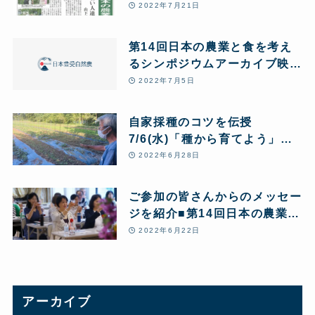
業と食を考えるシンポジウム」
2022年7月21日
が掲載されました。
第14回日本の農業と食を考え
るシンポジウムアーカイブ映像
公開中
2022年7月5日
自家採種のコツを伝授
7/6(水)「種から育てよう」ご
紹介
2022年6月28日
ご参加の皆さんからのメッセー
ジを紹介■第14回日本の農業と
食を考えるシンポジウム
2022年6月22日
アーカイブ