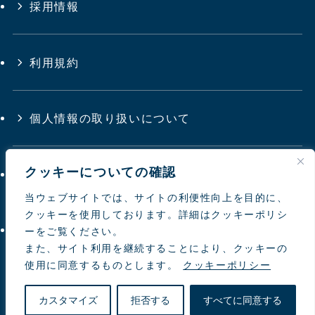
採用情報
利用規約
個人情報の取り扱いについて
クッキーについての確認
サイトマップ
当ウェブサイトでは、サイトの利便性向上を目的に、
クッキーを使用しております。詳細はクッキーポリシ
お問い合わせ
ーをご覧ください。
また、サイト利用を継続することにより、クッキーの
使用に同意するものとします。
クッキーポリシー
© 1997-
2026 NIPPON TOYOUKE
カスタマイズ
拒否する
すべてに同意する
natural farming Co.Ltd.