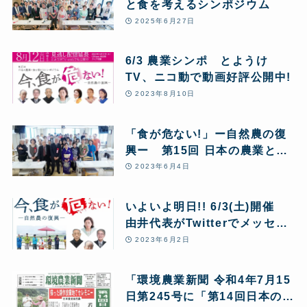
と食を考えるシンポジウム
2025年6月27日
6/3 農業シンポ とようけ
TV、ニコ動で動画好評公開中!
2023年8月10日
「食が危ない!」ー自然農の復
興ー 第15回 日本の農業と食
を考えるシンポジウム 大きな
2023年6月4日
反響
いよいよ明日!! 6/3(土)開催
由井代表がTwitterでメッセー
ジ動画アップ シンポジウム
2023年6月2日
「今、食が危ない!ー自然農の
復興ー」
「環境農業新聞 令和4年7月15
日第245号に「第14回日本の農