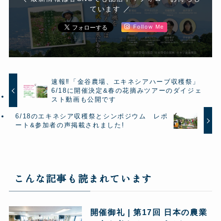
ています ／
Follow Me
速報‼「金谷農場、エキネシアハーブ収穫祭」
6/18に開催決定&春の花摘みツアーのダイジェ
スト動画も公開です
6/18のエキネシア収穫祭とシンポジウム レポ
ート&参加者の声掲載されました!
こんな記事も読まれています
開催御礼 | 第17回 日本の農業