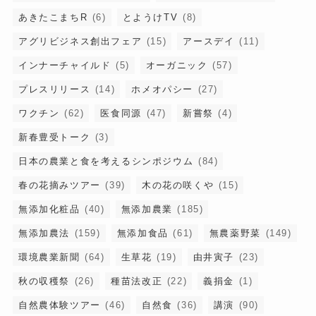
あきたこまちR
(6)
とようけTV
(8)
アグリビジネス創出フェア
(15)
アースデイ
(11)
インナーチャイルド
(5)
オーガニック
(57)
プレスリリース
(14)
ホメオパシー
(27)
ワクチン
(62)
医食同源
(47)
新嘗祭
(4)
新春豊受トーク
(3)
日本の農業と食を考えるシンポジウム
(84)
春の花摘みツアー
(39)
木の花の咲くや
(15)
無添加化粧品
(40)
無添加農業
(185)
無添加農法
(159)
無添加食品
(61)
無農薬野菜
(149)
環境農業新聞
(64)
生草花
(19)
由井寅子
(23)
秋の収穫祭
(26)
種苗法改正
(22)
義捐金
(1)
自然農体験ツアー
(46)
自然食
(36)
講演
(90)