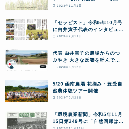
代表がこの問題をアピールしま
2023年11月2日
す
「セラピスト」令和5年10月号
に由井寅子代表のインタビュー
記事が掲載されました
2023年9月11日
代表 由井寅子の農場からのつ
ぶやき 大きな反響を呼んでい
ます 一部紹介
2023年8月16日
5/20 函南農場 花摘み・豊受自
然農体験ツアー開催
2023年5月21日
「環境農業新聞」令和5年11月
15日第249号に「自然回帰は自
然農から」アグリビジネス創出
2022年11月23日