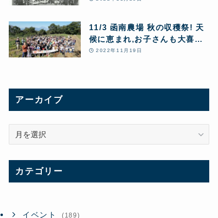
フェア講演などの特集記事が掲
載されました。
11/3 函南農場 秋の収穫祭! 天
候に恵まれ,お子さんも大喜び
の1日となりました
2022年11月19日
アーカイブ
ア
ー
カ
イ
カテゴリー
ブ
イベント
(189)