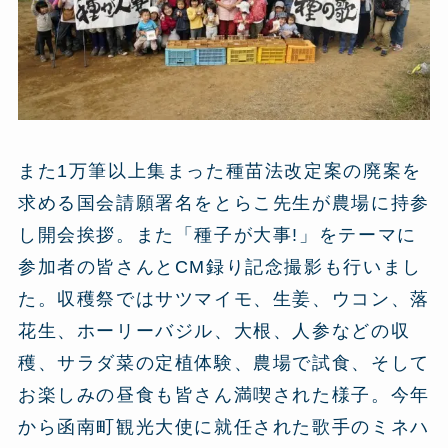
また1万筆以上集まった種苗法改定案の廃案を
求める国会請願署名をとらこ先生が農場に持参
し開会挨拶。また「種子が大事!」をテーマに
参加者の皆さんとCM録り記念撮影も行いまし
た。収穫祭ではサツマイモ、生姜、ウコン、落
花生、ホーリーバジル、大根、人参などの収
穫、サラダ菜の定植体験、農場で試食、そして
お楽しみの昼食も皆さん満喫された様子。今年
から函南町観光大使に就任された歌手のミネハ