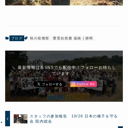
ブログ
秋の収穫祭
豊受自然農 函南 | 静岡
＼ 最新情報は各SNSでも配信中！フォローお待ちし
ています ／
Follow Me
スタッフの参加報告 10/26 日本の種子を守る
会 院内総会