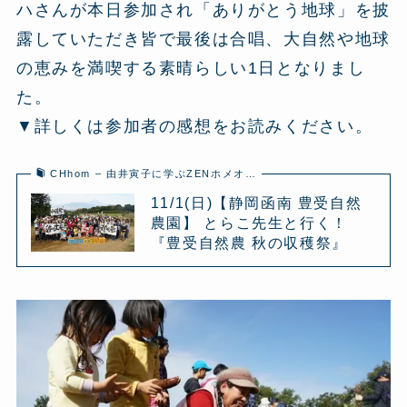
ハさんが本日参加され「ありがとう地球」を披
露していただき皆で最後は合唱、大自然や地球
の恵みを満喫する素晴らしい1日となりまし
た。
▼詳しくは参加者の感想をお読みください。
CHhom – 由井寅子に学ぶZENホメオ…
11/1(日)【静岡函南 豊受自然
農園】 とらこ先生と行く！
『豊受自然農 秋の収穫祭』