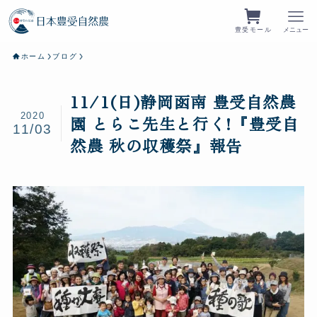
豊受モール
メニュー
ホーム
ブログ
11/1(日)静岡函南 豊受自然農
2020
園 とらこ先生と行く!『豊受自
11/03
然農 秋の収穫祭』報告