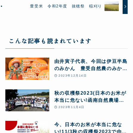
豊受米 令和2年度 抜穂祭 稲刈り
こんな記事も読まれています
由井寅子代表、今回は伊豆半島
のみかん 豊受自然農のみかん
農場からお送りします♪
2023年12月14日
秋の収穫祭2023(日本のお米が
本当に危ない!函南自然農場か
ら緊急アピールを行いました)
2023年11月4日
今、日本のお米が本当に危な
い!11/3秋の収穫祭2023で由井