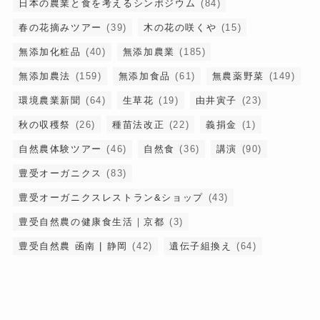
日本の農業と食を考えるシンポジウム
(84)
春の花摘みツアー
(39)
木の花の咲くや
(15)
無添加化粧品
(40)
無添加農業
(185)
無添加農法
(159)
無添加食品
(61)
無農薬野菜
(149)
環境農業新聞
(64)
生草花
(19)
由井寅子
(23)
秋の収穫祭
(26)
種苗法改正
(22)
義捐金
(1)
自然農体験ツアー
(46)
自然食
(36)
講演
(90)
豊受オーガニクス
(83)
豊受オーガニクスレストラン&ショップ
(43)
豊受自然農の健康食生活｜京都
(3)
豊受自然農 函南 | 静岡
(42)
遺伝子組換え
(64)