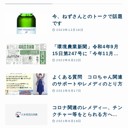
今、ねずさんとのトークで話題
です
2023年12月19日
「環境農業新聞」令和4年9月
15日第247号に「今年11月、
12月に起こりうるパンデミッ
2022年9月22日
クに備えるサポート免疫グレイ
ト、ワクチン後遺症について」
よくある質問 コロちゃん関連
などの特集記事が掲載されまし
のサポートやレメディのとり方
た
2021年9月17日
コロナ関連のレメディ―、チン
クチャー等をとられる方へ
(PDF共有)
2021年8月19日