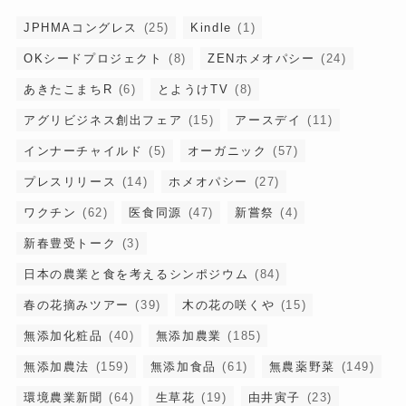
JPHMAコングレス
(25)
Kindle
(1)
OKシードプロジェクト
(8)
ZENホメオパシー
(24)
あきたこまちR
(6)
とようけTV
(8)
アグリビジネス創出フェア
(15)
アースデイ
(11)
インナーチャイルド
(5)
オーガニック
(57)
プレスリリース
(14)
ホメオパシー
(27)
ワクチン
(62)
医食同源
(47)
新嘗祭
(4)
新春豊受トーク
(3)
日本の農業と食を考えるシンポジウム
(84)
春の花摘みツアー
(39)
木の花の咲くや
(15)
無添加化粧品
(40)
無添加農業
(185)
無添加農法
(159)
無添加食品
(61)
無農薬野菜
(149)
環境農業新聞
(64)
生草花
(19)
由井寅子
(23)