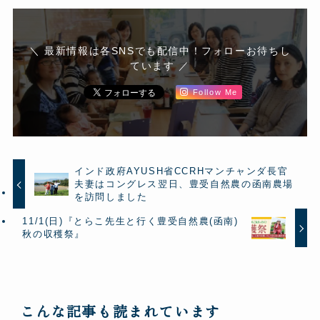
＼ 最新情報は各SNSでも配信中！フォローお待ちし
ています ／
Follow Me
インド政府AYUSH省CCRHマンチャンダ長官
夫妻はコングレス翌日、豊受自然農の函南農場
を訪問しました
11/1(日)『とらこ先生と行く豊受自然農(函南)
秋の収穫祭』
こんな記事も読まれています