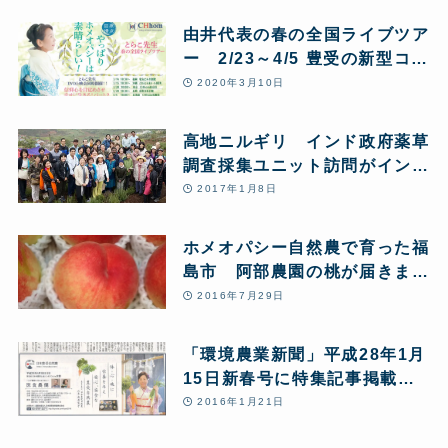
由井代表の春の全国ライブツア
ー 2/23～4/5 豊受の新型コロ
ナ対策など含め好評開催中!
2020年3月10日
高地ニルギリ インド政府薬草
調査採集ユニット訪問がインド
の新聞、TVで報道されました
2017年1月8日
ホメオパシー自然農で育った福
島市 阿部農園の桃が届きまし
た
2016年7月29日
「環境農業新聞」平成28年1月
15日新春号に特集記事掲載
年の初めは恒例の新春ホメオパ
2016年1月21日
シートーク!