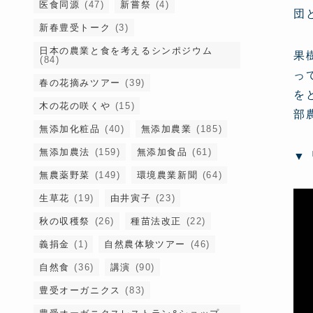
医食同源
(47)
新嘗祭
(4)
団
新春豊受トーク
(3)
日本の農業と食を考えるシンポジウム
果
(84)
っ
春の花摘みツアー
(39)
を
木の花の咲くや
(15)
部
無添加化粧品
(40)
無添加農業
(185)
無添加農法
(159)
無添加食品
(61)
▼
無農薬野菜
(149)
環境農業新聞
(64)
生草花
(19)
由井寅子
(23)
秋の収穫祭
(26)
種苗法改正
(22)
義捐金
(1)
自然農体験ツアー
(46)
自然食
(36)
講演
(90)
豊受オーガニクス
(83)