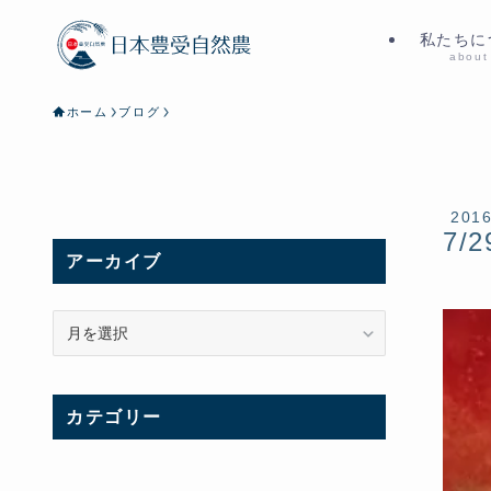
私たちに
about
ホーム
ブログ
201
7/2
アーカイブ
ア
ー
カ
イ
カテゴリー
ブ