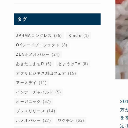
タグ
JPHMAコングレス
(25)
Kindle
(1)
OKシードプロジェクト
(8)
ZENホメオパシー
(24)
あきたこまちR
(6)
とようけTV
(8)
アグリビジネス創出フェア
(15)
アースデイ
(11)
インナーチャイルド
(5)
2
オーガニック
(57)
方
プレスリリース
(14)
を
ホメオパシー
(27)
ワクチン
(62)
定