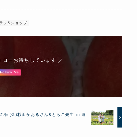
ラン&ショップ
ォローお待ちしています ／
Follow Me
29日(金)杉田かおるさん&とらこ先生 in 洞