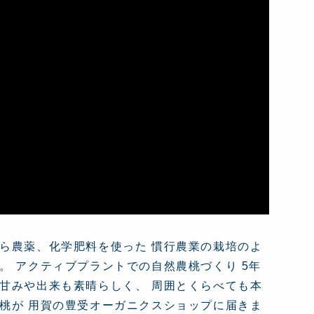
ら農薬、化学肥料を使った 慣行農業の栽培のよ
 アクティブプラントでの自然農桃づくり 5年
甘みや出来も素晴らしく、 周囲とくらべても本
桃が 用賀の豊受オーガニクスショップに届きま