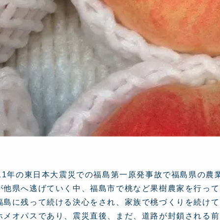
011年の東日本大震災での福島第一原発事故で福島県の
が他県へ逃げていく中、福島市で桃など果樹農家を行って
福島に残って続ける決心をされ、家族で桃づくりを続けて
ホメオパスであり、震災直後、まだ、道路が封鎖される前