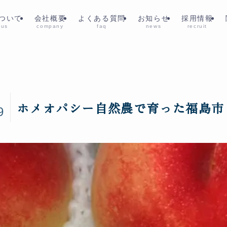
ついて
会社概要
よくある質問
お知らせ
採用情報
 us
company
faq
news
recruit
6
ホメオパシー自然農で育った福島市
9