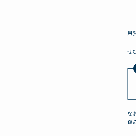
用
ぜ
な
傷