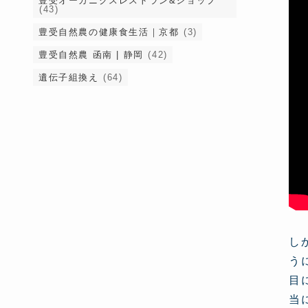
豊受オーガニクスレストラン&ショップ
(43)
豊受自然農の健康食生活｜京都
(3)
豊受自然農 函南 | 静岡
(42)
遺伝子組換え
(64)
し
う
目
当