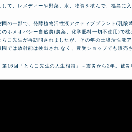
として、レメディーや野菜、水、物資を積んで、福島に入
樹園の一部で、発酵植物活性液アクティブプラント(乳酸
てのホメオパシー自然農(農薬、化学肥料一切不使用)で
とらこ先生が再訪問されましたが、その年の土壌活性液ア
農園では放射能は検出され なく、豊受ショップでも販売
「第16回「とらこ先生の人生相談」～震災から2年。被