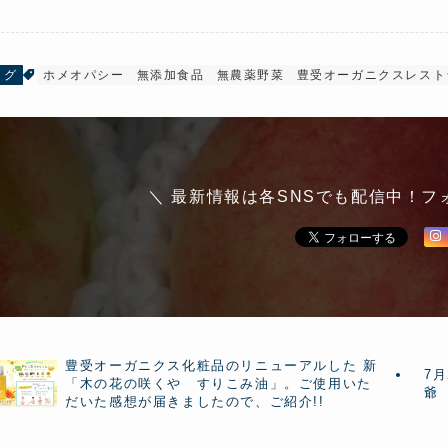
ログ
ホメオパシー
無添加食品
無農薬野菜
豊受オーガニクスレスト
＼ 最新情報は各SNSでも配信中！フ
豊受オーガニクス化粧品のリニューアルした 新
7月
「木の花の咲くや すりこみ油」。ご使用いた
爺
だいた感想が届きましたので、ご紹介!!