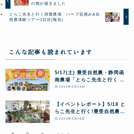
の桃が届きました
とらこ先生と行く洞爺農場 ハーブ花摘み&自
然農体験ツアー1日目(報告)
こんな記事も読まれています
5/17(土) 豊受自然農・静岡函
南農場「とらこ先生と行く 春
の花摘みツアー」1日まるごと
2025年5月14日
豊受自然農体験
【イベントレポート】5/18 と
らこ先生と行く!豊受自然農・
静岡函南農場「春の花摘み -1
2024年5月18日
日まるごと豊受自然農体験ツア
ー」