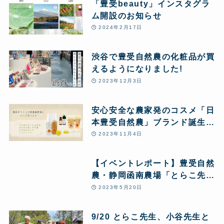
「豊受beauty」インスタグラ
ム開設のお知らせ
2024年2月17日
渋谷で豊受自然農の化粧品が買
えるようになりました!
2023年12月3日
安心安全な農家発のコスメ「日
本豊受自然農」ブランド誕生秘
話
2023年11月4日
【イベントレポート】豊受自然
農・静岡函南農場「とらこ先生
と行く＼春の花摘みツアー
2023年5月20日
2023/」～1日まるごと豊受自
然農体験ツアー〜
9/20 とらこ先生、小谷先生と