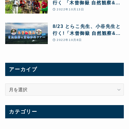
行く 「木曾御嶽 自然観察&自
然の恵 かてもの薬膳ツアー」
2022年10月13日
8/23 とらこ先生、小谷先生と
行く!「木曾御嶽 自然観察&霊
場参拝ツアー」
2022年10月8日
アーカイブ
ア
ー
カ
イ
カテゴリー
ブ