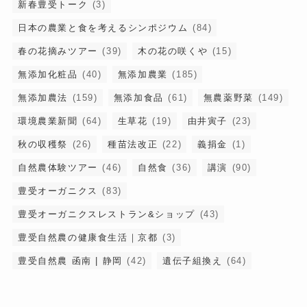
新春豊受トーク
(3)
日本の農業と食を考えるシンポジウム
(84)
春の花摘みツアー
(39)
木の花の咲くや
(15)
無添加化粧品
(40)
無添加農業
(185)
無添加農法
(159)
無添加食品
(61)
無農薬野菜
(149)
環境農業新聞
(64)
生草花
(19)
由井寅子
(23)
秋の収穫祭
(26)
種苗法改正
(22)
義捐金
(1)
自然農体験ツアー
(46)
自然食
(36)
講演
(90)
豊受オーガニクス
(83)
豊受オーガニクスレストラン&ショップ
(43)
豊受自然農の健康食生活｜京都
(3)
豊受自然農 函南 | 静岡
(42)
遺伝子組換え
(64)