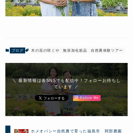
ブログ
木の花の咲くや
無添加化粧品
自然農体験ツアー
＼ 最新情報は各SNSでも配信中！フォローお待ちし
ています ／
Follow Me
ホメオパシー自然農で育った福島市 阿部農園