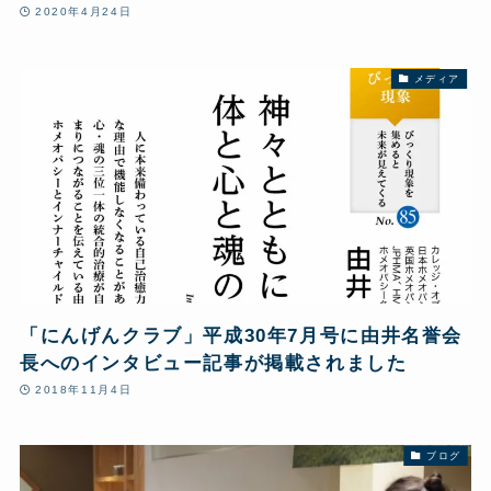
が掲載されました。とらこ先生への取材もあり読
2020年4月24日
み応えある内容です。
メディア
「にんげんクラブ」平成30年7月号に由井名誉会
長へのインタビュー記事が掲載されました
2018年11月4日
ブログ