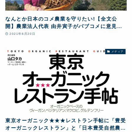
なんとか日本のコメ農業を守りたい!【全文公
開】農業法人代表 由井寅子がパブコメに意見提
出 農林水産省「農産物検査法施行規則の一部改
2021年6月20日
正案及び農産物検査法施行規則の規定に基づき標
準抽出方法を定める件の一部改正案について」
メディア
東京オーガニック★★★レストラン手帖に「豊受
オーガニックレストラン」と「日本豊受自然農」