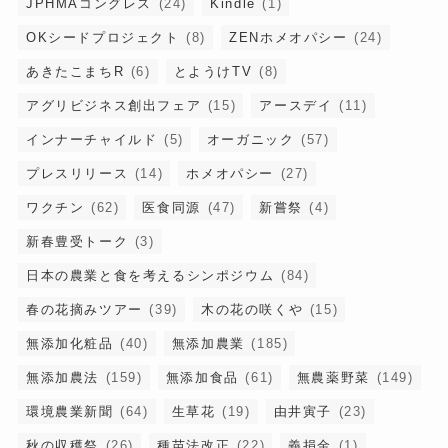
JPHMAコングレス
(24)
Kindle
(1)
OKシードプロジェクト
(8)
ZENホメオパシー
(24)
あきたこまちR
(6)
とようけTV
(8)
アグリビジネス創出フェア
(15)
アースデイ
(11)
インナーチャイルド
(5)
オーガニック
(57)
プレスリリース
(14)
ホメオパシー
(27)
ワクチン
(62)
医食同源
(47)
新嘗祭
(4)
新春豊受トーク
(3)
日本の農業と食を考えるシンポジウム
(84)
春の花摘みツアー
(39)
木の花の咲くや
(15)
無添加化粧品
(40)
無添加農業
(185)
無添加農法
(159)
無添加食品
(61)
無農薬野菜
(149)
環境農業新聞
(64)
生草花
(19)
由井寅子
(23)
秋の収穫祭
(26)
種苗法改正
(22)
義捐金
(1)