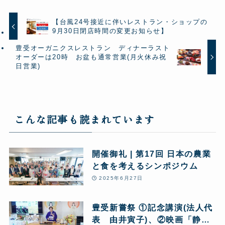
【台風24号接近に伴いレストラン・ショップの
9月30日閉店時間の変更お知らせ】
豊受オーガニクスレストラン ディナーラスト
オーダーは20時 お盆も通常営業(月火休み祝
日営業)
こんな記事も読まれています
開催御礼 | 第17回 日本の農業
と食を考えるシンポジウム
2025年6月27日
豊受新嘗祭 ①記念講演(法人代
表 由井寅子)、②映画「静か