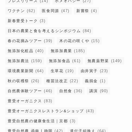
プレスリリース
(14)
ホメオパシー
(27)
ワクチン
(62)
医食同源
(47)
新嘗祭
(4)
新春豊受トーク
(3)
日本の農業と食を考えるシンポジウム
(84)
春の花摘みツアー
(39)
木の花の咲くや
(15)
無添加化粧品
(40)
無添加農業
(185)
無添加農法
(159)
無添加食品
(61)
無農薬野菜
(149)
環境農業新聞
(64)
生草花
(19)
由井寅子
(23)
秋の収穫祭
(26)
種苗法改正
(22)
義捐金
(1)
自然農体験ツアー
(46)
自然食
(36)
講演
(90)
豊受オーガニクス
(83)
豊受オーガニクスレストラン&ショップ
(43)
豊受自然農の健康食生活｜京都
(3)
豊受自然農 函南 | 静岡
(42)
遺伝子組換え
(64)