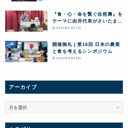
『食・心・命を繋ぐ自然農』を
テーマに由井代表がさいたま市
で講演
2024年6月27日
開催御礼 | 第16回 日本の農業
と食を考えるシンポジウム
2024年6月16日
アーカイブ
ア
ー
カ
イ