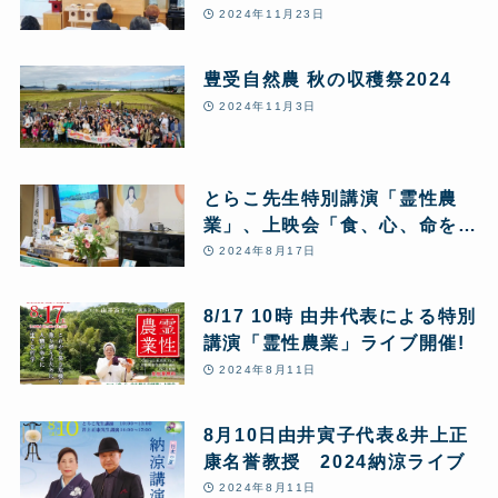
な汚染、ネオニコチノイド」上
2024年11月23日
映会
豊受自然農 秋の収穫祭2024
2024年11月3日
とらこ先生特別講演「霊性農
業」、上映会「食、心、命を繋
ぐ自然農」
2024年8月17日
8/17 10時 由井代表による特別
講演「霊性農業」ライブ開催!
2024年8月11日
8月10日由井寅子代表&井上正
康名誉教授 2024納涼ライブ
2024年8月11日