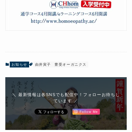
お知らせ
由井寅子
豊受オーガニクス
＼ 最新情報は各SNSでも配信中！フォローお待ちし
ています ／
Follow Me