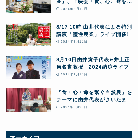
業」、上映会「食、心、命を繋
ぐ自然農」
2024年8月17日
8/17 10時 由井代表による特別
講演「霊性農業」ライブ開催!
2024年8月11日
8月10日由井寅子代表&井上正
康名誉教授 2024納涼ライブ
2024年8月11日
『食・心・命を繋ぐ自然農』を
テーマに由井代表がさいたま市
で講演
2024年6月27日