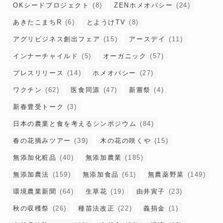
OKシードプロジェクト
(8)
ZENホメオパシー
(24)
あきたこまちR
(6)
とようけTV
(8)
アグリビジネス創出フェア
(15)
アースデイ
(11)
インナーチャイルド
(5)
オーガニック
(57)
プレスリリース
(14)
ホメオパシー
(27)
ワクチン
(62)
医食同源
(47)
新嘗祭
(4)
新春豊受トーク
(3)
日本の農業と食を考えるシンポジウム
(84)
春の花摘みツアー
(39)
木の花の咲くや
(15)
無添加化粧品
(40)
無添加農業
(185)
無添加農法
(159)
無添加食品
(61)
無農薬野菜
(149)
環境農業新聞
(64)
生草花
(19)
由井寅子
(23)
秋の収穫祭
(26)
種苗法改正
(22)
義捐金
(1)