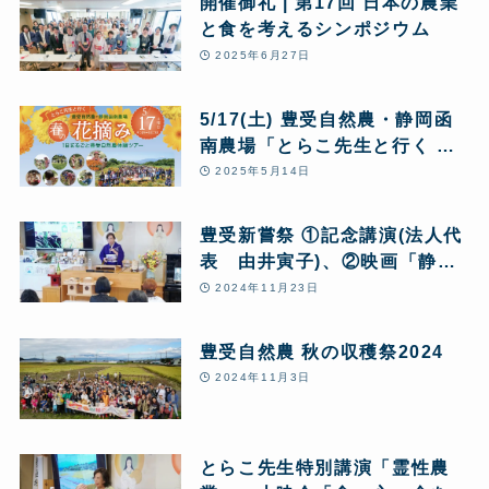
開催御礼 | 第17回 日本の農業
と食を考えるシンポジウム
2025年6月27日
5/17(土) 豊受自然農・静岡函
南農場「とらこ先生と行く 春
の花摘みツアー」1日まるごと
2025年5月14日
豊受自然農体験
豊受新嘗祭 ①記念講演(法人代
表 由井寅子)、②映画「静か
な汚染、ネオニコチノイド」上
2024年11月23日
映会
豊受自然農 秋の収穫祭2024
2024年11月3日
とらこ先生特別講演「霊性農