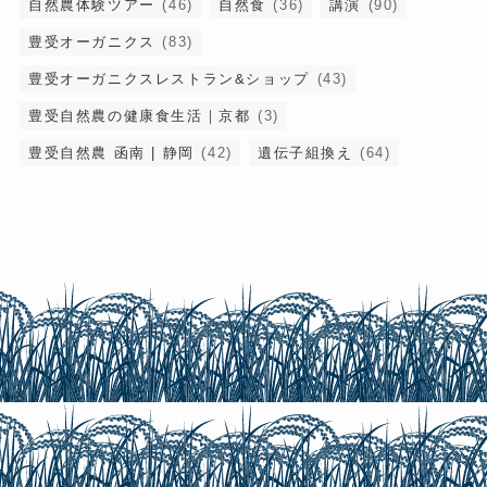
自然農体験ツアー
(46)
自然食
(36)
講演
(90)
豊受オーガニクス
(83)
豊受オーガニクスレストラン&ショップ
(43)
豊受自然農の健康食生活｜京都
(3)
豊受自然農 函南 | 静岡
(42)
遺伝子組換え
(64)