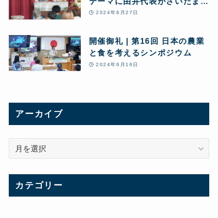
テーマに由井代表がさいたま市
で講演
2024年6月27日
開催御礼 | 第16回 日本の農業
と食を考えるシンポジウム
2024年6月16日
アーカイブ
ア
ー
カ
イ
カテゴリー
ブ