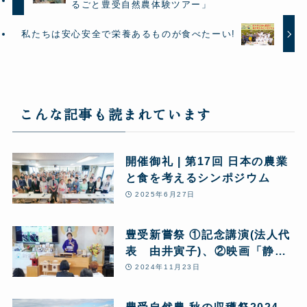
るごと豊受自然農体験ツアー」
私たちは安心安全で栄養あるものが食べたーい!
こんな記事も読まれています
開催御礼 | 第17回 日本の農業
と食を考えるシンポジウム
2025年6月27日
豊受新嘗祭 ①記念講演(法人代
表 由井寅子)、②映画「静か
な汚染、ネオニコチノイド」上
2024年11月23日
映会
豊受自然農 秋の収穫祭2024