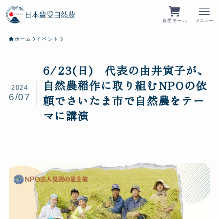
豊受モール
メニュー
ホーム
イベント
6/23(日) 代表の由井寅子が、
自然農稲作に取り組むNPOの依
2024
6/07
頼でさいたま市で自然農をテー
マに講演