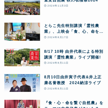
2024年11月3日
とらこ先生特別講演「霊性農
業」、上映会「食、心、命を繋
ぐ自然農」
2024年8月17日
8/17 10時 由井代表による特別
講演「霊性農業」ライブ開催!
2024年8月11日
8月10日由井寅子代表&井上正
康名誉教授 2024納涼ライブ
2024年8月11日
『食・心・命を繋ぐ自然農』を