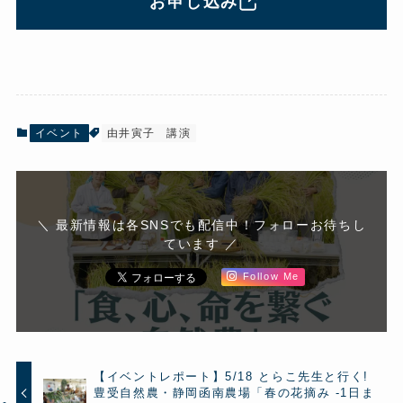
お申し込み
イベント
由井寅子
講演
＼ 最新情報は各SNSでも配信中！フォローお待ちし
ています ／
Follow Me
【イベントレポート】5/18 とらこ先生と行く!
豊受自然農・静岡函南農場「春の花摘み -1日ま