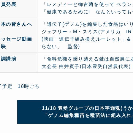
会員発表
「レメディーと御古菌を使って ベラン
「健康であるために! なんといっても
日本の皆さんへ
「遺伝子(ゲノム)を編集した食品はい
の
ジェフリー・M・スミス(アメリカ IR
メッセージ動画
(映画「遺伝子組み換えルーレット」
上映
らない」 監督)
基調講演
「食料危機を乗り越える鍵は自然農に
大会長 由井寅子(日本豊受自然農代表)
了予定 18時ごろ
11/18 豊受グループの日本宇迦魂(
「ゲノム編集種苗を種苗法に組み入れ