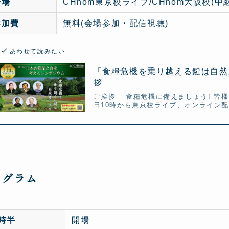
会場
CHhom東京校ライブ/CHhom大阪校(中継
参加費
無料(会場参加・配信視聴)
あわせて読みたい
「食糧危機を乗り越える鍵は自然農
拶
ご挨拶 – 食糧危機に備えましょう! 皆
日10時から東京校ライブ、オンライン
ログラム
9時半
開場