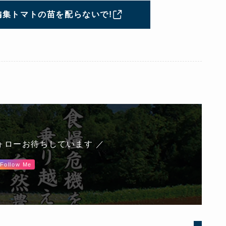
集トマトの苗を配らないで!
ォローお待ちしています ／
Follow Me