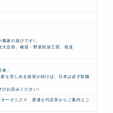
。
が農家の喜びです!」
麦大豆班、種苗・野菜班加工部、発送
給食」
農家を苦しめる政策が続けば、日本は必ず飢餓
ぜひお読みください!
受オーガニクス 渡邊公代店長からご案内とご