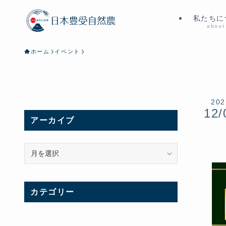
私たちに
about
ホーム
イベント
202
12/
アーカイブ
ア
ー
カ
イ
カテゴリー
ブ