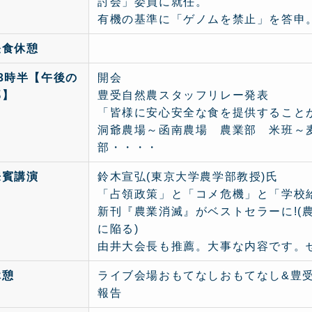
討会」委員に就任。
有機の基準に「ゲノムを禁止」を答申
昼食休憩
13時半【午後の
開会
部】
豊受自然農スタッフリレー発表
「皆様に安心安全な食を提供すること
洞爺農場～函南農場 農業部 米班～
部・・・・
来賓講演
鈴木宣弘(東京大学農学部教授)氏
「占領政策」と「コメ危機」と「学校
新刊『農業消滅』がベストセラーに!(
に陥る)
由井大会長も推薦。大事な内容です。
休憩
ライブ会場おもてなしおもてなし&豊
報告