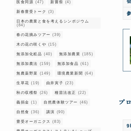
医食同源
(47)
新嘗祭
(4)
新春豊受トーク
(3)
日本の農業と食を考えるシンポジウム
(84)
春の花摘みツアー
(39)
木の花の咲くや
(15)
無添加化粧品
(40)
無添加農業
(185)
無添加農法
(159)
無添加食品
(61)
無農薬野菜
(149)
環境農業新聞
(64)
生草花
(19)
由井寅子
(23)
秋の収穫祭
(26)
種苗法改正
(22)
プ
義捐金
(1)
自然農体験ツアー
(46)
自然食
(36)
講演
(90)
豊受オーガニクス
(83)