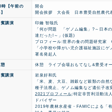
10時【午前の
開会
部】
開会挨拶 大会長 日本豊受自然農代
来賓講演
印鑰 智哉氏
「何が問題 「ゲノム編集」?～日本
達だった!～」(仮題)
プロフィール:世界の食の問題研究家 
「小学校や障がい児介護福祉施設にゲ
署名発起人
休憩
休憩 ライブ会場おもてなし&豊受オ
来賓講演
岩泉好和氏
「米、麦、大豆、雑穀など穀類の自然
種子法廃止、ゲノム編集など遺伝子改
2021プロフィール
:特定非営利活動法人
ドバイザー
2019年農林水産省・FAMICによる