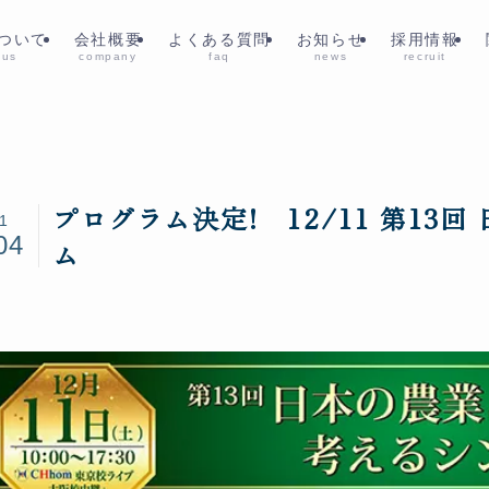
ついて
会社概要
よくある質問
お知らせ
採用情報
 us
company
faq
news
recruit
プログラム決定! 12/11 第13
1
04
ム