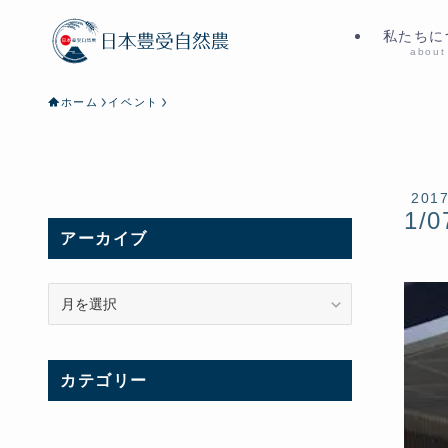
私たちに
about
ホーム
イベント
201
1/0
アーカイブ
ア
ー
カ
イ
カテゴリー
ブ