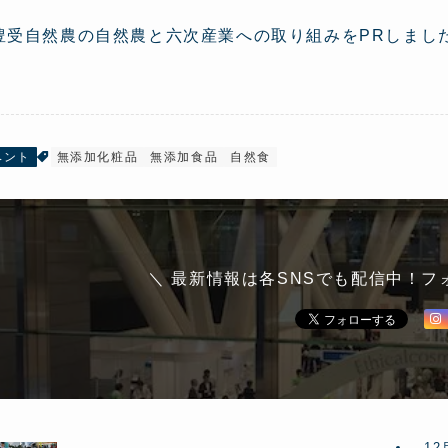
豊受自然農の自然農と六次産業への取り組みをPRしまし
ベント
無添加化粧品
無添加食品
自然食
＼ 最新情報は各SNSでも配信中！フ
12