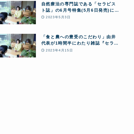
自然療法の専門誌である「セラピス
ト誌」の6月号特集(5月6日発売)に掲
載されました
2023年5月3日
「食と農への豊受のこだわり」由井
代表が1時間半にわたり雑誌『セラピ
スト』の取材を受けました
2023年4月15日