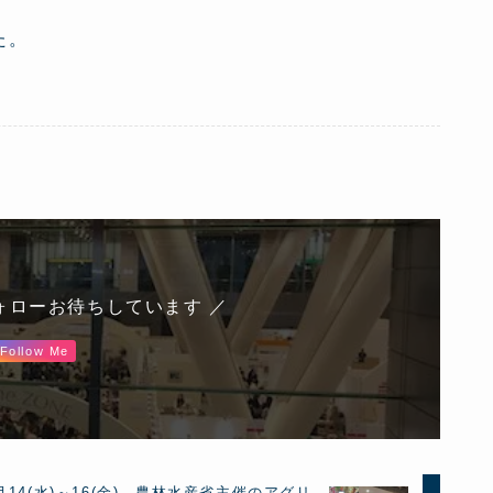
た。
ォローお待ちしています ／
Follow Me
月14(水)～16(金) 農林水産省主催のアグリ