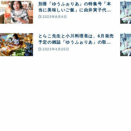
別冊「ゆうふぉりあ」の特集号「本
当に美味しいご飯」に由井寅子代表
のインタビュー記事が掲載されまし
2023年8月4日
た
とらこ先生と小川料理長は、6月発売
予定の雑誌「ゆうふぉりあ」の取材
を受けました
2023年4月20日