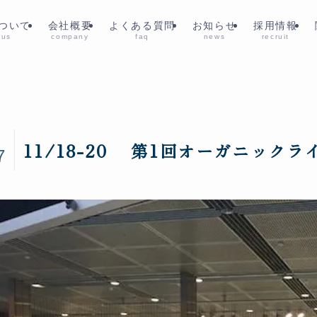
ついて
会社概要
よくある質問
お知らせ
採用情報
 us
company
faq
news
recruit
7
11/18-20 第1回オーガニック
7