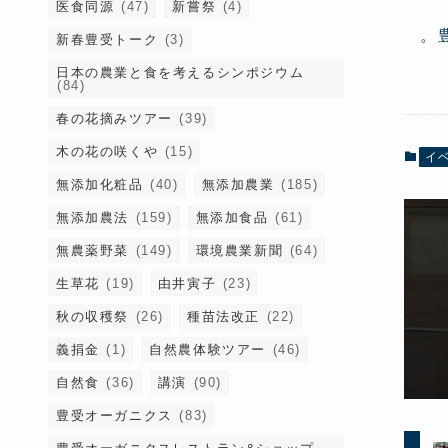
医食同源
(47)
新嘗祭
(4)
。
新春豊受トーク
(3)
日本の農業と食を考えるシンポジウム
(84)
春の花摘みツアー
(39)
木の花の咲くや
(15)
イ
無添加化粧品
(40)
無添加農業
(185)
無添加農法
(159)
無添加食品
(61)
無農薬野菜
(149)
環境農業新聞
(64)
生草花
(19)
由井寅子
(23)
秋の収穫祭
(26)
種苗法改正
(22)
義捐金
(1)
自然農体験ツアー
(46)
自然食
(36)
講演
(90)
豊受オーガニクス
(83)