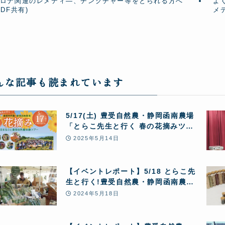
ロナ関連のレメディ―、チンクチャー等をとられる方へ
よ
PDF共有)
メ
んな記事も読まれています
5/17(土) 豊受自然農・静岡函南農場
「とらこ先生と行く 春の花摘みツア
ー」1日まるごと豊受自然農体験
2025年5月14日
【イベントレポート】5/18 とらこ先
生と行く!豊受自然農・静岡函南農場
「春の花摘み -1日まるごと豊受自然
2024年5月18日
農体験ツアー」