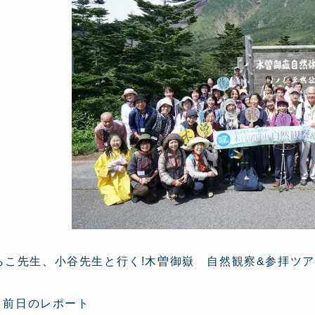
らこ先生、小谷先生と行く!木曽御嶽 自然観察&参拝ツ
/6 前日のレポート