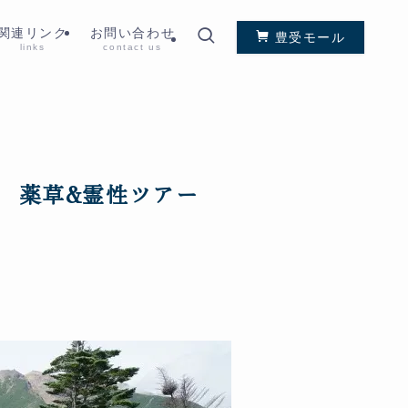
関連リンク
お問い合わせ
豊受モール
links
contact us
 薬草&霊性ツアー