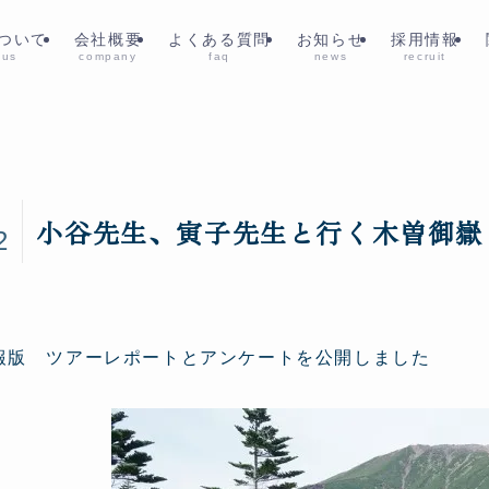
ついて
会社概要
よくある質問
お知らせ
採用情報
 us
company
faq
news
recruit
1
小谷先生、寅子先生と行く木曽御嶽
2
報版 ツアーレポートとアンケートを公開しました