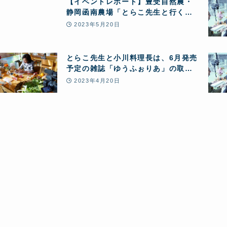
【イベントレポート】豊受自然農・
静岡函南農場「とらこ先生と行く＼
春の花摘みツアー2023/」～1日まる
2023年5月20日
ごと豊受自然農体験ツアー〜
とらこ先生と小川料理長は、6月発売
予定の雑誌「ゆうふぉりあ」の取材
を受けました
2023年4月20日