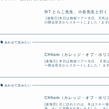
9/7 とらこ先生、小谷先生と行
[速報①]本日は御嶽ツアー当日、天気
の開会宣言からスタートしました！まずは
あわせて読みたい
CHhom（カレッジ・オブ・ホ
[速報①] 本日は御嶽ツアー当日、 天
ー開会宣言からスタートしました！ ま
あわせて読みたい
CHhom（カレッジ・オブ・ホ
[速報②] 次に訪れたのは、冬はスキー
策、そして花摘みを楽しみました。 そし