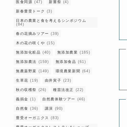
医食同源
(47)
新嘗祭
(4)
新春豊受トーク
(3)
日本の農業と食を考えるシンポジウム
(84)
春の花摘みツアー
(39)
木の花の咲くや
(15)
無添加化粧品
(40)
無添加農業
(185)
無添加農法
(159)
無添加食品
(61)
無農薬野菜
(149)
環境農業新聞
(64)
生草花
(19)
由井寅子
(23)
秋の収穫祭
(26)
種苗法改正
(22)
義捐金
(1)
自然農体験ツアー
(46)
自然食
(36)
講演
(90)
豊受オーガニクス
(83)