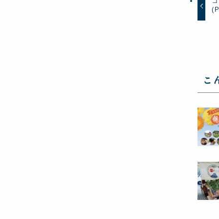
コ
(
こ