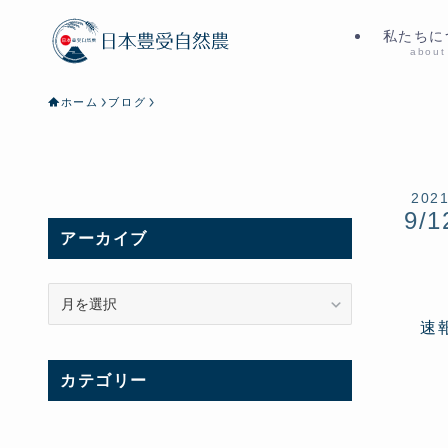
私たちに
about
ホーム
ブログ
202
9/1
アーカイブ
ア
ー
速
カ
イ
カテゴリー
ブ