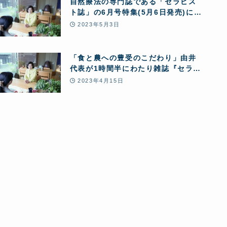
自然療法の専門誌である「セラピス
ト誌」の6月号特集(5月6日発売)に掲
載されました
2023年5月3日
「食と農への豊受のこだわり」由井
代表が1時間半にわたり雑誌『セラピ
スト』の取材を受けました
2023年4月15日