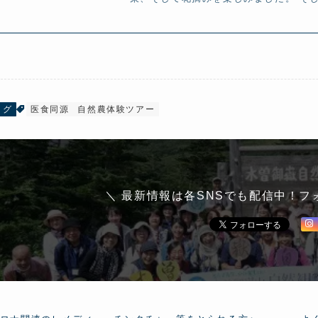
ログ
医食同源
自然農体験ツアー
＼ 最新情報は各SNSでも配信中！フ