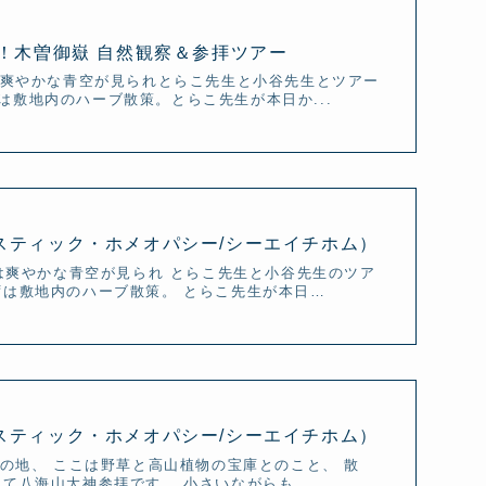
く！木曽御嶽 自然観察＆参拝ツアー
は爽やかな青空が見られとらこ先生と小谷先生とツアー
敷地内のハーブ散策。とらこ先生が本日か...
リスティック・ホメオパシー/シーエイチホム）
気は爽やかな青空が見られ とらこ先生と小谷先生のツア
ずは敷地内のハーブ散策。 とらこ先生が本日…
リスティック・ホメオパシー/シーエイチホム）
場の地、 ここは野草と高山植物の宝庫とのこと、 散
て八海山大神参拝です。 小さいながらも、 …