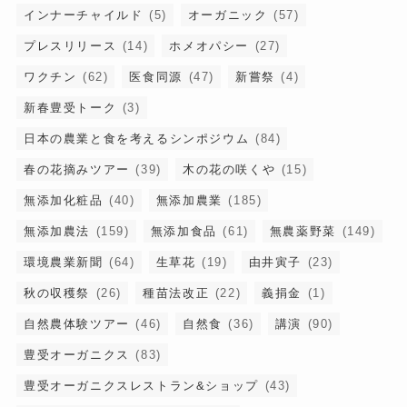
インナーチャイルド
(5)
オーガニック
(57)
プレスリリース
(14)
ホメオパシー
(27)
ワクチン
(62)
医食同源
(47)
新嘗祭
(4)
新春豊受トーク
(3)
日本の農業と食を考えるシンポジウム
(84)
春の花摘みツアー
(39)
木の花の咲くや
(15)
無添加化粧品
(40)
無添加農業
(185)
無添加農法
(159)
無添加食品
(61)
無農薬野菜
(149)
環境農業新聞
(64)
生草花
(19)
由井寅子
(23)
秋の収穫祭
(26)
種苗法改正
(22)
義捐金
(1)
自然農体験ツアー
(46)
自然食
(36)
講演
(90)
豊受オーガニクス
(83)
豊受オーガニクスレストラン&ショップ
(43)