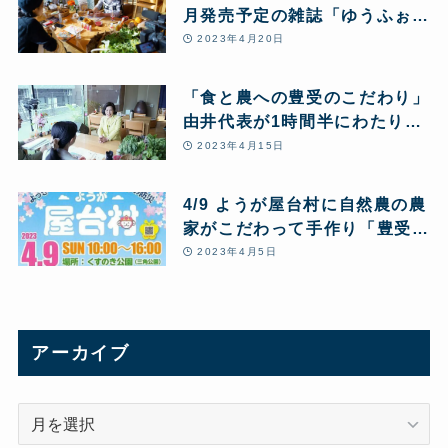
月発売予定の雑誌「ゆうふぉり
あ」の取材を受けました
2023年4月20日
「食と農への豊受のこだわり」
由井代表が1時間半にわたり雑
誌『セラピスト』の取材を受け
2023年4月15日
ました
4/9 ようが屋台村に自然農の農
家がこだわって手作り「豊受百
姓弁当」で出店します
2023年4月5日
アーカイブ
ア
ー