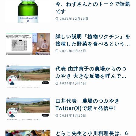
今、ねずさんとのトークで話題
です
2023年12月19日
詳しい説明「植物ワクチン」を
接種した野菜を食べるというこ
とについて
2023年8月26日
代表 由井寅子の農場からのつ
ぶやき 大きな反響を呼んでい
ます 一部紹介
2023年8月16日
由井代表 農場のつぶやき
Twitter(X)で続々発信中!
2023年8月10日
とらこ先生と小川料理長は、6