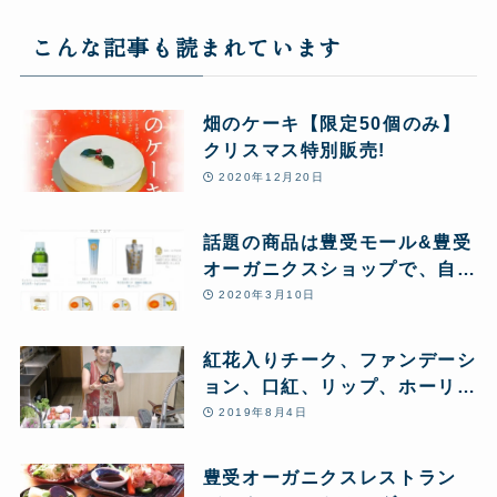
こんな記事も読まれています
畑のケーキ【限定50個のみ】
クリスマス特別販売!
2020年12月20日
話題の商品は豊受モール&豊受
オーガニクスショップで、自然
農場の栄養と美味しさは豊受オ
2020年3月10日
ーガニクスレスレストランで
紅花入りチーク、ファンデーシ
ョン、口紅、リップ、ホーリー
バジル、エキネシア、カレンデ
2019年8月4日
ュラなどのハーブ酵素酢など新
商品も好評販売中!
豊受オーガニクスレストラン