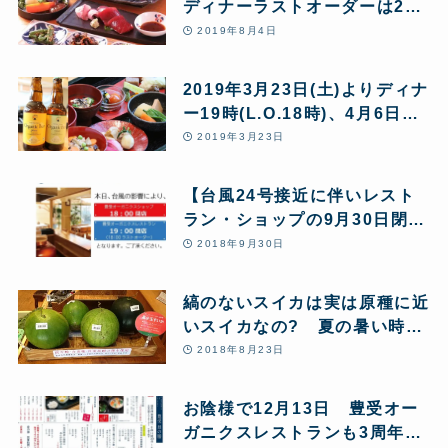
ディナーラストオーダーは20
時 お盆も通常営業(月火休み
2019年8月4日
祝日営業)
2019年3月23日(土)よりディナ
ー19時(L.O.18時)、4月6日
(土)から21時(L.O.20時)がスタ
2019年3月23日
ート
【台風24号接近に伴いレスト
ラン・ショップの9月30日閉店
時間の変更お知らせ】
2018年9月30日
縞のないスイカは実は原種に近
いスイカなの? 夏の暑い時期
にスイカを食べるとよいのはな
2018年8月23日
ぜ?
お陰様で12月13日 豊受オー
ガニクスレストランも3周年を