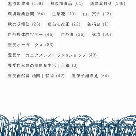
無添加農法
(159)
無添加食品
(61)
無農薬野菜
(149)
環境農業新聞
(64)
生草花
(19)
由井寅子
(23)
秋の収穫祭
(26)
種苗法改正
(22)
義捐金
(1)
自然農体験ツアー
(46)
自然食
(36)
講演
(90)
豊受オーガニクス
(83)
豊受オーガニクスレストラン&ショップ
(43)
豊受自然農の健康食生活｜京都
(3)
豊受自然農 函南 | 静岡
(42)
遺伝子組換え
(64)