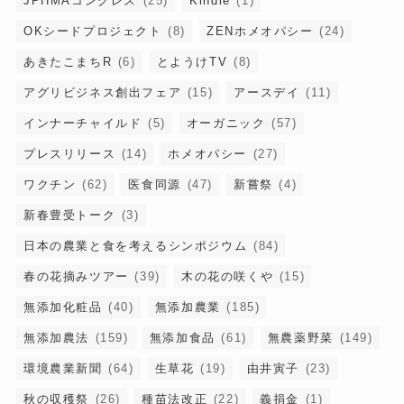
JPHMAコングレス
(25)
Kindle
(1)
OKシードプロジェクト
(8)
ZENホメオパシー
(24)
あきたこまちR
(6)
とようけTV
(8)
アグリビジネス創出フェア
(15)
アースデイ
(11)
インナーチャイルド
(5)
オーガニック
(57)
プレスリリース
(14)
ホメオパシー
(27)
ワクチン
(62)
医食同源
(47)
新嘗祭
(4)
新春豊受トーク
(3)
日本の農業と食を考えるシンポジウム
(84)
春の花摘みツアー
(39)
木の花の咲くや
(15)
無添加化粧品
(40)
無添加農業
(185)
無添加農法
(159)
無添加食品
(61)
無農薬野菜
(149)
環境農業新聞
(64)
生草花
(19)
由井寅子
(23)
秋の収穫祭
(26)
種苗法改正
(22)
義捐金
(1)