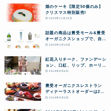
畑のケーキ【限定50個のみ】
クリスマス特別販売!
2020年12月20日
話題の商品は豊受モール&豊受
オーガニクスショップで、自然
農場の栄養と美味しさは豊受オ
2020年3月10日
ーガニクスレスレストランで
紅花入りチーク、ファンデーシ
ョン、口紅、リップ、ホーリー
バジル、エキネシア、カレンデ
2019年8月4日
ュラなどのハーブ酵素酢など新
商品も好評販売中!
豊受オーガニクスレストラン
ディナーラストオーダーは20
時 お盆も通常営業(月火休み
2019年8月4日
祝日営業)