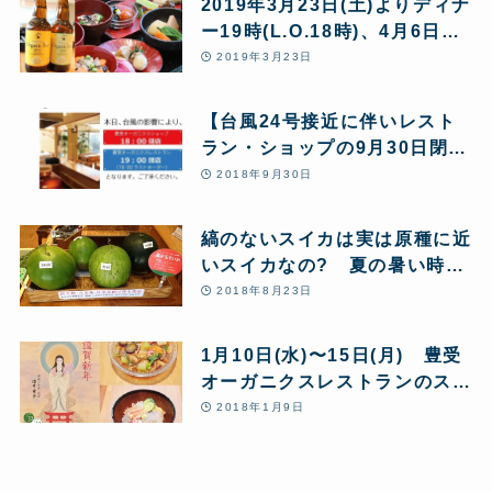
2019年3月23日(土)よりディナ
ー19時(L.O.18時)、4月6日
(土)から21時(L.O.20時)がスタ
2019年3月23日
ート
【台風24号接近に伴いレスト
ラン・ショップの9月30日閉店
時間の変更お知らせ】
2018年9月30日
縞のないスイカは実は原種に近
いスイカなの? 夏の暑い時期
にスイカを食べるとよいのはな
2018年8月23日
ぜ?
1月10日(水)〜15日(月) 豊受
オーガニクスレストランのスケ
ジュール
2018年1月9日