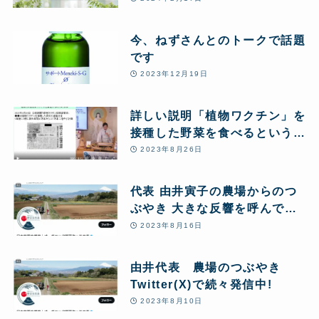
今、ねずさんとのトークで話題
です
2023年12月19日
詳しい説明「植物ワクチン」を
接種した野菜を食べるというこ
とについて
2023年8月26日
代表 由井寅子の農場からのつ
ぶやき 大きな反響を呼んでい
ます 一部紹介
2023年8月16日
由井代表 農場のつぶやき
Twitter(X)で続々発信中!
2023年8月10日