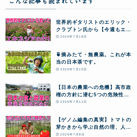
こんな記事も読まれています
世界的ギタリストのエリック・
クラプトン氏から【今週もエキ
ネシア酵素12本】のリピート
2026年7月18日
注文が届きました! 血栓の危機
から大復活し、愛用し続ける秘
🍵摘みたて・無農薬。これが本
密とは!?
当の日本茶です。
2026年7月15日
【日本の農業への危機】高市政
権の方針に潜む5つの危険性
と、私たちが「自然農」のクラ
2026年7月11日
ウドファンディングに挑戦する
理由
【ゲノム編集の真実】トマトの
芽かきから学ぶ自然の理、人工
的な食がもたらす危機を生き抜
2026年7月8日