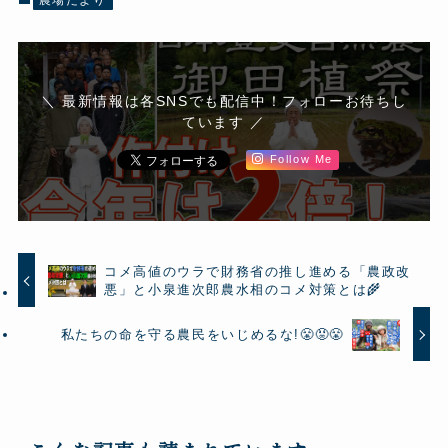
＼ 最新情報は各SNSでも配信中！フォローお待ちし
ています ／
Follow Me
コメ高値のウラで財務省の推し進める「農政改
悪」と小泉進次郎農水相のコメ対策とは🌾
私たちの命を守る農民をいじめるな!😤😡😤