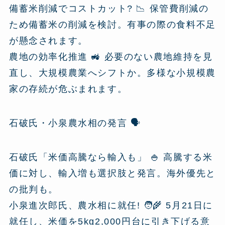
備蓄米削減でコストカット? 📉 保管費削減の
ため備蓄米の削減を検討。有事の際の食料不足
が懸念されます。
農地の効率化推進 🚜 必要のない農地維持を見
直し、大規模農業へシフトか。多様な小規模農
家の存続が危ぶまれます。
石破氏・小泉農水相の発言 🗣️
石破氏「米価高騰なら輸入も」 🍚 高騰する米
価に対し、輸入増も選択肢と発言。海外優先と
の批判も。
小泉進次郎氏、農水相に就任! 🧑‍🌾 5月21日に
就任し、米価を5kg2,000円台に引き下げる意