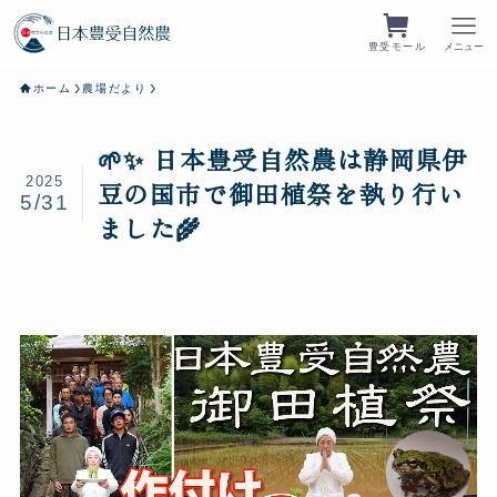
豊受モール
メニュー
ホーム
農場だより
🌱✨ 日本豊受自然農は静岡県伊
2025
豆の国市で御田植祭を執り行い
5/31
ました🌾