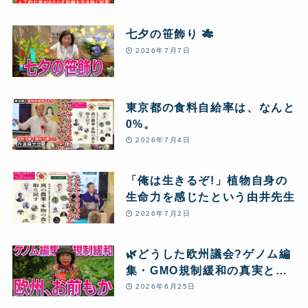
く知恵
七夕の笹飾り 🎋
2026年7月7日
東京都の食料自給率は、なんと
0%。
2026年7月4日
「俺は生きるぞ!」植物自身の
生命力を感じたという由井先生
2026年7月2日
🌿どうした欧州議会?ゲノム編
集・GMO規制緩和の真実と、
本当の「食」
2026年6月25日