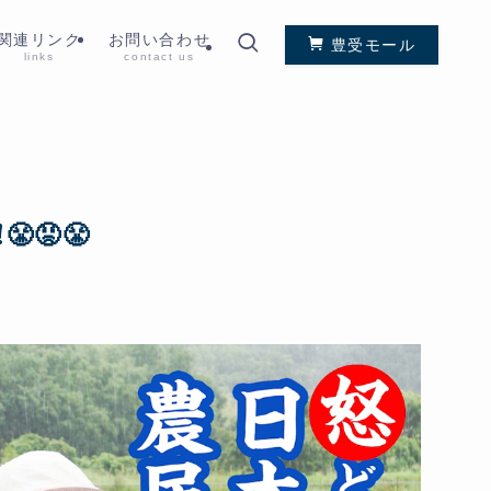
関連リンク
お問い合わせ
豊受モール
links
contact us
😡😤