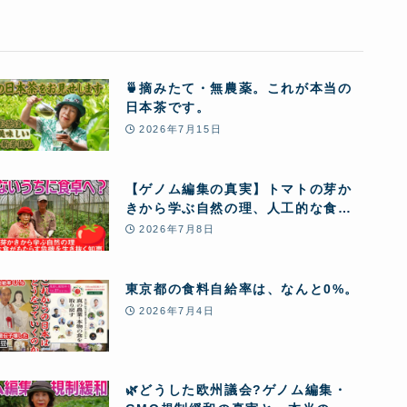
🍵摘みたて・無農薬。これが本当の
日本茶です。
2026年7月15日
【ゲノム編集の真実】トマトの芽か
きから学ぶ自然の理、人工的な食が
もたらす危機を生き抜く知恵
2026年7月8日
東京都の食料自給率は、なんと0%。
2026年7月4日
🌿どうした欧州議会?ゲノム編集・