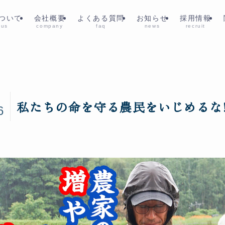
ついて
会社概要
よくある質問
お知らせ
採用情報
 us
company
faq
news
recruit
5
私たちの命を守る農民をいじめるな!😤
6