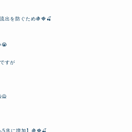
を防ぐため🍇🍓🍒
😭
ですが
🙅
兆に増加】🍇🍓🍒