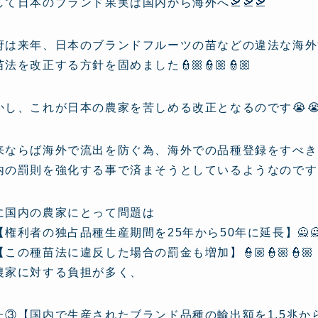
して日本のブランド果実は国内から海外へ🛫🛫🛫
府は来年、日本のブランドフルーツの苗などの違法な海外流出
法を改正する方針を固めました👮🏼👮🏼👮🏼
かし、これが日本の農家を苦しめる改正となるのです😭😭
来ならば海外で流出を防ぐ為、海外での品種登録をすべき
内の罰則を強化する事で済まそうとしているようなのです
に国内の農家にとって問題は
【権利者の独占品種生産期間を25年から50年に延長】🙅🙅
【この種苗法に違反した場合の罰金も増加】👮🏼👮🏼👮🏼
農家に対する負担が多く、
た③【国内で生産されたブランド品種の輸出額を1.5兆から5