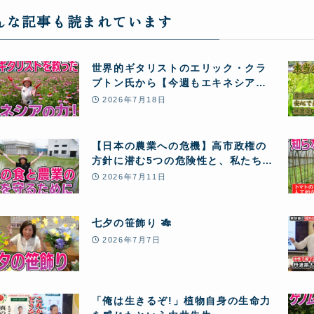
んな記事も読まれています
世界的ギタリストのエリック・クラ
プトン氏から【今週もエキネシア酵
素12本】のリピート注文が届きまし
2026年7月18日
た! 血栓の危機から大復活し、愛用し
続ける秘密とは!?
【日本の農業への危機】高市政権の
方針に潜む5つの危険性と、私たちが
「自然農」のクラウドファンディン
2026年7月11日
グに挑戦する理由
七夕の笹飾り 🎋
2026年7月7日
「俺は生きるぞ!」植物自身の生命力