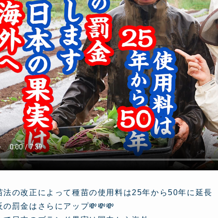
苗法の改正によって種苗の使用料は25年から50年に延長
反の罰金はさらにアップ💸💸💸