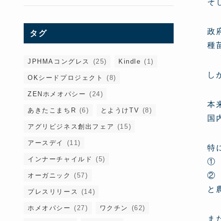
そ
政
タグ
種苗
JPHMAコングレス
(25)
Kindle
(1)
し
OKシードプロジェクト
(8)
ZENホメオパシー
(24)
本
あきたこまちR
(6)
とようけTV
(8)
国
アグリビジネス創出フェア
(15)
アースデイ
(11)
特
インナーチャイルド
(5)
①
②
オーガニック
(57)
と
プレスリリース
(14)
ホメオパシー
(27)
ワクチン
(62)
ま