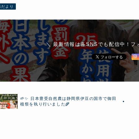
場だより
＼ 最新情報は各SNSでも配信中！フ
🌱✨ 日本豊受自然農は静岡県伊豆の国市で御田
植祭を執り行いました🌾