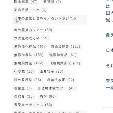
医食同源
(47)
新嘗祭
(4)
は
新春豊受トーク
(3)
国
日本の農業と食を考えるシンポジウム
減
(84)
春の花摘みツアー
(39)
農
木の花の咲くや
(15)
無添加化粧品
(40)
無添加農業
(185)
日
無添加農法
(159)
無添加食品
(61)
無農薬野菜
(149)
環境農業新聞
(64)
そ
生草花
(19)
由井寅子
(23)
秋の収穫祭
(26)
種苗法改正
(22)
豊
一緒
義捐金
(1)
自然農体験ツアー
(46)
自然食
(36)
講演
(90)
豊受オーガニクス
(83)