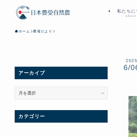
私たちに
about
ホーム
農場だより
202
6/0
アーカイブ
ア
ー
カ
イ
カテゴリー
ブ