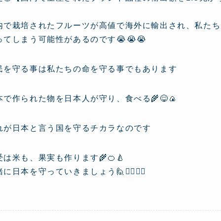
内で栽培されたフルーツが高値で海外に輸出され、私たち
ってしまう可能性があるのです😭😭😭
民を守る事は私たちの命を守る事でもあります
本で作られた物を日本人が守り、食べる🌾😋🍙
れが日本と言う国を守るチカラなのです
受は米も、果実も作ります🌾🍊🍐
に日本を守っていきましょう🙋🙋‍♂️🙋‍♀️