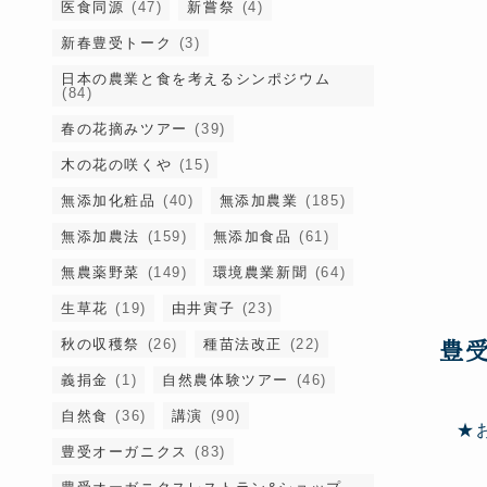
医食同源
(47)
新嘗祭
(4)
新春豊受トーク
(3)
日本の農業と食を考えるシンポジウム
(84)
春の花摘みツアー
(39)
木の花の咲くや
(15)
無添加化粧品
(40)
無添加農業
(185)
無添加農法
(159)
無添加食品
(61)
無農薬野菜
(149)
環境農業新聞
(64)
生草花
(19)
由井寅子
(23)
豊
秋の収穫祭
(26)
種苗法改正
(22)
義捐金
(1)
自然農体験ツアー
(46)
自然食
(36)
講演
(90)
★
豊受オーガニクス
(83)