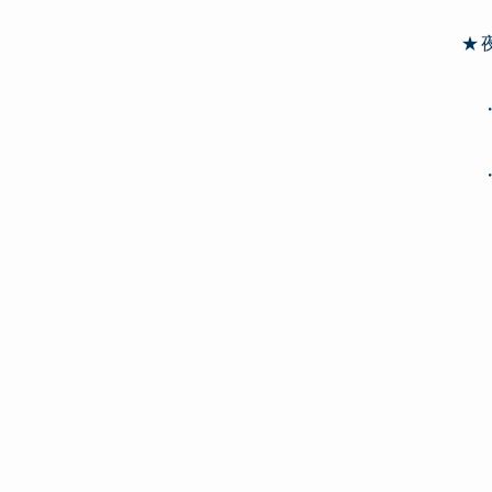
★
・
・