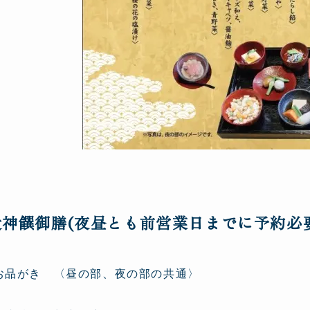
受神饌御膳(夜昼とも前営業日までに予約必要
お品がき 〈昼の部、夜の部の共通〉