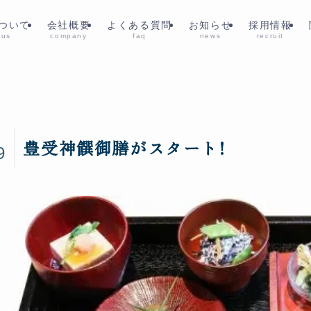
ついて
会社概要
よくある質問
お知らせ
採用情報
 us
company
faq
news
recruit
7
豊受神饌御膳がスタート!
9