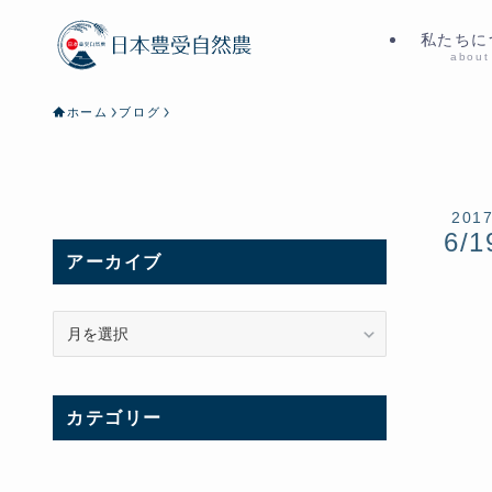
私たちに
about
ホーム
ブログ
201
6/1
アーカイブ
ア
ー
カ
イ
カテゴリー
ブ