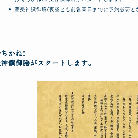
豊受神饌御膳(夜昼とも前営業日までに予約必要とな
ちかね!
受神饌御膳がスタートします。