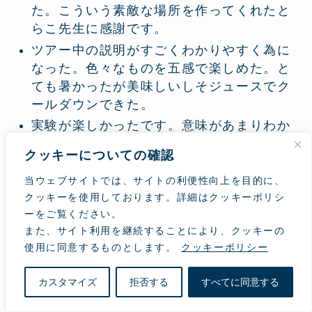
た。こういう素敵な場所を作ってくれたと
らこ先生に感謝です。
ツアー中の説明がすごくわかりやすく為に
なった。色々なものを五感で楽しめた。と
ても暑かったが美味しいしそジュースでク
ールダウンできた。
実験が楽しかったです。意味があまりわか
らなかった。暑かったです。しそジュース
クッキーについての確認
が美味しかったです。
当ウェブサイトでは、サイトの利便性向上を目的に、
いたれりつくせり。スタッフの皆さんあり
クッキーを使用しております。詳細はクッキーポリシ
がとうございました
ーをご覧ください。
知らない事、沢山知れて勉強になりまし
また、サイト利用を継続することにより、クッキーの
た。
使用に同意するものとします。
クッキーポリシー
カスタマイズ
拒否する
すべてに同意する