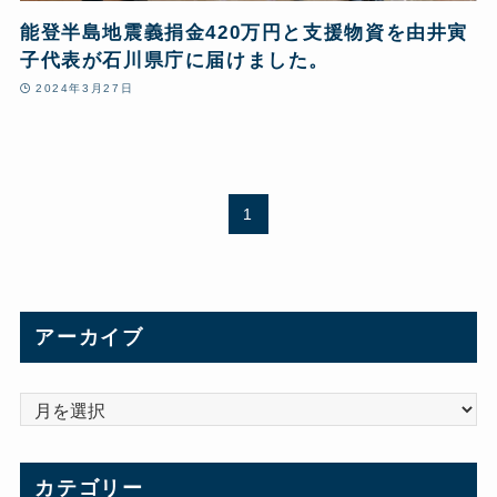
能登半島地震義捐金420万円と支援物資を由井寅
子代表が石川県庁に届けました。
2024年3月27日
1
アーカイブ
ア
ー
カ
カテゴリー
イ