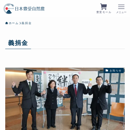
豊受モール
メニュー
ホーム
義捐金
義捐金
お知らせ