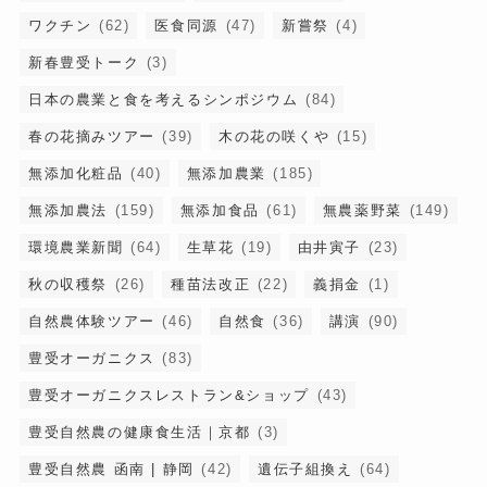
ワクチン
(62)
医食同源
(47)
新嘗祭
(4)
新春豊受トーク
(3)
日本の農業と食を考えるシンポジウム
(84)
春の花摘みツアー
(39)
木の花の咲くや
(15)
無添加化粧品
(40)
無添加農業
(185)
無添加農法
(159)
無添加食品
(61)
無農薬野菜
(149)
環境農業新聞
(64)
生草花
(19)
由井寅子
(23)
秋の収穫祭
(26)
種苗法改正
(22)
義捐金
(1)
自然農体験ツアー
(46)
自然食
(36)
講演
(90)
豊受オーガニクス
(83)
豊受オーガニクスレストラン&ショップ
(43)
豊受自然農の健康食生活｜京都
(3)
豊受自然農 函南 | 静岡
(42)
遺伝子組換え
(64)