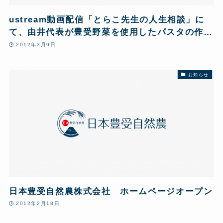
ustream動画配信「とらこ先生の人生相談」に
て、由井代表が豊受野菜を使用したパスタの作り
方を紹介しています。
2012年3月9日
お知らせ
日本豊受自然農株式会社 ホームページオープン
2012年2月18日