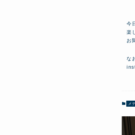
今
楽
お
な
in
メ