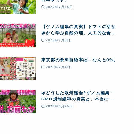
2026年7月15日
【ゲノム編集の真実】トマトの芽か
きから学ぶ自然の理、人工的な食が
もたらす危機を生き抜く知恵
2026年7月8日
東京都の食料自給率は、なんと0%。
2026年7月4日
🌿どうした欧州議会?ゲノム編集・
GMO規制緩和の真実と、本当の
「食」
2026年6月25日