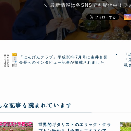
＼ 最新情報は各SNSでも配信中！フ
「
「にんげんクラブ」平成30年7月号に由井名誉
「
会長へのインタビュー記事が掲載されました
載
んな記事も読まれています
世界的ギタリストのエリック・クラ
プトン氏から【今週もエキネシア酵