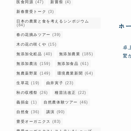
医食同源
(47)
新嘗祭
(4)
新春豊受トーク
(3)
日本の農業と食を考えるシンポジウム
ホ
(84)
春の花摘みツアー
(39)
木の花の咲くや
(15)
卓
無添加化粧品
(40)
無添加農業
(185)
驚
無添加農法
(159)
無添加食品
(61)
無農薬野菜
(149)
環境農業新聞
(64)
生草花
(19)
由井寅子
(23)
秋の収穫祭
(26)
種苗法改正
(22)
義捐金
(1)
自然農体験ツアー
(46)
自然食
(36)
講演
(90)
豊受オーガニクス
(83)