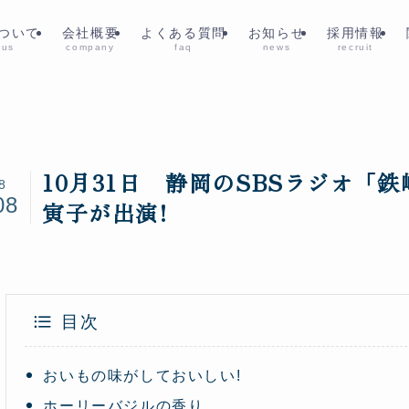
ついて
会社概要
よくある質問
お知らせ
採用情報
 us
company
faq
news
recruit
10月31日 静岡のSBSラジオ「鉄
8
08
寅子が出演!
目次
おいもの味がしておいしい!
ホーリーバジルの香り