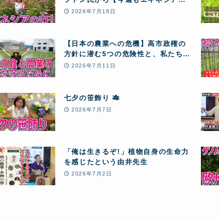
素12本】のリピート注文が届きまし
2026年7月18日
た! 血栓の危機から大復活し、愛用し
続ける秘密とは!?
【日本の農業への危機】高市政権の
方針に潜む5つの危険性と、私たちが
「自然農」のクラウドファンディン
2026年7月11日
グに挑戦する理由
七夕の笹飾り 🎋
2026年7月7日
「俺は生きるぞ!」植物自身の生命力
を感じたという由井先生
2026年7月2日