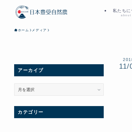
私たちに
about
ホーム
メディア
201
11/
アーカイブ
ア
ー
カ
イ
カテゴリー
ブ