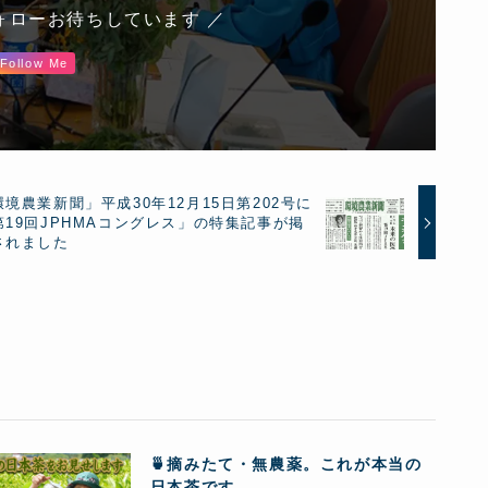
ォローお待ちしています ／
Follow Me
環境農業新聞」平成30年12月15日第202号に
第19回JPHMAコングレス」の特集記事が掲
されました
🍵摘みたて・無農薬。これが本当の
日本茶です。