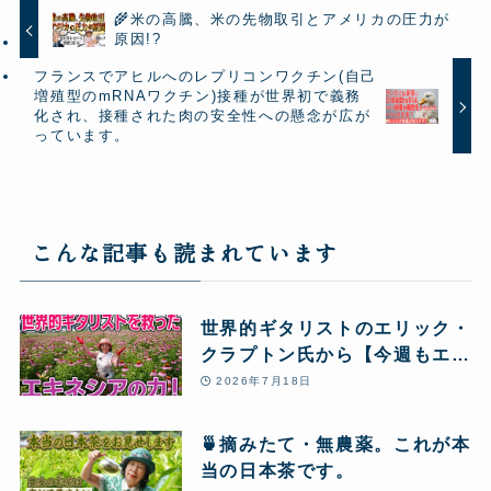
🌾米の高騰、米の先物取引とアメリカの圧力が
原因!?
フランスでアヒルへのレプリコンワクチン(自己
増殖型のmRNAワクチン)接種が世界初で義務
化され、接種された肉の安全性への懸念が広が
っています。
こんな記事も読まれています
世界的ギタリストのエリック・
クラプトン氏から【今週もエキ
ネシア酵素12本】のリピート
2026年7月18日
注文が届きました! 血栓の危機
から大復活し、愛用し続ける秘
🍵摘みたて・無農薬。これが本
密とは!?
当の日本茶です。