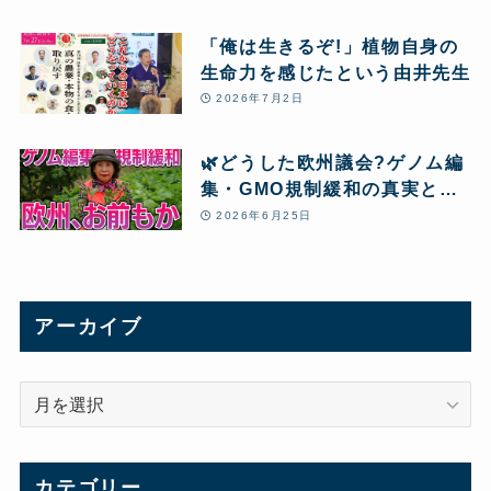
「俺は生きるぞ!」植物自身の
生命力を感じたという由井先生
2026年7月2日
🌿どうした欧州議会?ゲノム編
集・GMO規制緩和の真実と、
本当の「食」
2026年6月25日
アーカイブ
ア
ー
カ
イ
カテゴリー