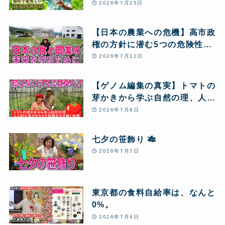
2026年7月15日
【日本の農業への危機】高市政
権の方針に潜む5つの危険性
と、私たちが「自然農」のクラ
2026年7月11日
ウドファンディングに挑戦する
理由
【ゲノム編集の真実】トマトの
芽かきから学ぶ自然の理、人工
的な食がもたらす危機を生き抜
2026年7月8日
く知恵
七夕の笹飾り 🎋
2026年7月7日
東京都の食料自給率は、なんと
0%。
2026年7月4日