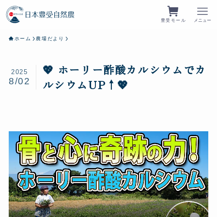
豊受モール
メニュー
ホーム
農場だより
💖 ホーリー酢酸カルシウムでカ
2025
8/02
ルシウムUP↑💖