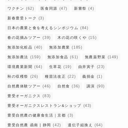
ワクチン
(62)
医食同源
(47)
新嘗祭
(4)
新春豊受トーク
(3)
日本の農業と食を考えるシンポジウム
(84)
春の花摘みツアー
(39)
木の花の咲くや
(15)
無添加化粧品
(40)
無添加農業
(185)
無添加農法
(159)
無添加食品
(61)
無農薬野菜
(149)
環境農業新聞
(64)
生草花
(19)
由井寅子
(23)
秋の収穫祭
(26)
種苗法改正
(22)
義捐金
(1)
自然農体験ツアー
(46)
自然食
(36)
講演
(90)
豊受オーガニクス
(83)
豊受オーガニクスレストラン&ショップ
(43)
豊受自然農の健康食生活｜京都
(3)
豊受自然農 函南 | 静岡
(42)
遺伝子組換え
(64)