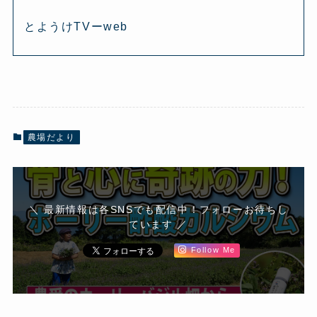
とようけTVーweb
農場だより
＼ 最新情報は各SNSでも配信中！フォローお待ちし
ています ／
Follow Me