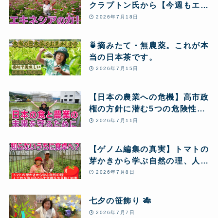
クラプトン氏から【今週もエキ
ネシア酵素12本】のリピート
2026年7月18日
注文が届きました! 血栓の危機
から大復活し、愛用し続ける秘
🍵摘みたて・無農薬。これが本
密とは!?
当の日本茶です。
2026年7月15日
【日本の農業への危機】高市政
権の方針に潜む5つの危険性
と、私たちが「自然農」のクラ
2026年7月11日
ウドファンディングに挑戦する
理由
【ゲノム編集の真実】トマトの
芽かきから学ぶ自然の理、人工
的な食がもたらす危機を生き抜
2026年7月8日
く知恵
七夕の笹飾り 🎋
2026年7月7日