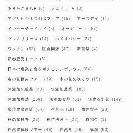
あきたこまちR
(6)
とようけTV
(8)
アグリビジネス創出フェア
(15)
アースデイ
(11)
インナーチャイルド
(5)
オーガニック
(57)
プレスリリース
(14)
ホメオパシー
(27)
ワクチン
(62)
医食同源
(47)
新嘗祭
(4)
新春豊受トーク
(3)
日本の農業と食を考えるシンポジウム
(84)
春の花摘みツアー
(39)
木の花の咲くや
(15)
無添加化粧品
(40)
無添加農業
(185)
無添加農法
(159)
無添加食品
(61)
無農薬野菜
(149)
環境農業新聞
(64)
生草花
(19)
由井寅子
(23)
秋の収穫祭
(26)
種苗法改正
(22)
義捐金
(1)
自然農体験ツアー
(46)
自然食
(36)
講演
(90)