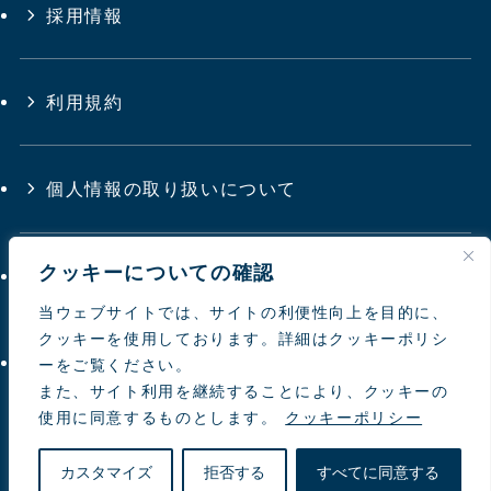
採用情報
利用規約
個人情報の取り扱いについて
クッキーについての確認
サイトマップ
当ウェブサイトでは、サイトの利便性向上を目的に、
クッキーを使用しております。詳細はクッキーポリシ
お問い合わせ
ーをご覧ください。
また、サイト利用を継続することにより、クッキーの
使用に同意するものとします。
クッキーポリシー
© 1997-
2026 NIPPON TOYOUKE
カスタマイズ
拒否する
すべてに同意する
natural farming Co.Ltd.