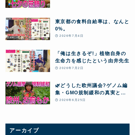
東京都の食料自給率は、なんと
0%。
2026年7月4日
「俺は生きるぞ!」植物自身の
生命力を感じたという由井先生
2026年7月2日
🌿どうした欧州議会?ゲノム編
集・GMO規制緩和の真実と、
本当の「食」
2026年6月25日
アーカイブ