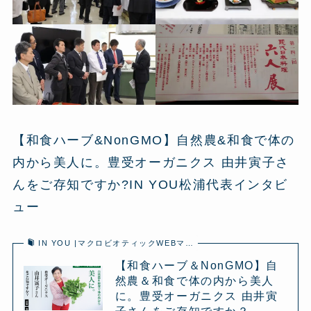
【和食ハーブ&NonGMO】自然農&和食で体の
内から美人に。豊受オーガニクス 由井寅子さ
んをご存知ですか?IN YOU松浦代表インタビ
ュー
IN YOU |マクロビオティックWEBマ…
【和食ハーブ＆NonGMO】自
然農＆和食で体の内から美人
に。豊受オーガニクス 由井寅