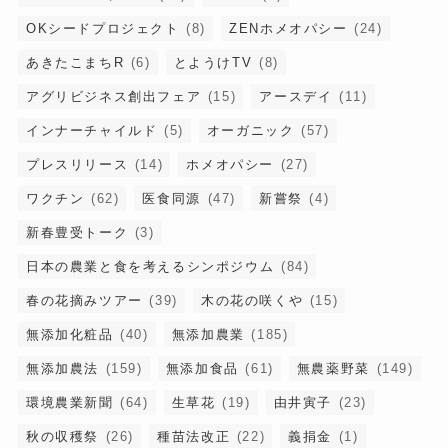
OKシードプロジェクト
(8)
ZENホメオパシー
(24)
あきたこまちR
(6)
とようけTV
(8)
アグリビジネス創出フェア
(15)
アースデイ
(11)
インナーチャイルド
(5)
オーガニック
(57)
プレスリリース
(14)
ホメオパシー
(27)
ワクチン
(62)
医食同源
(47)
新嘗祭
(4)
新春豊受トーク
(3)
日本の農業と食を考えるシンポジウム
(84)
春の花摘みツアー
(39)
木の花の咲くや
(15)
無添加化粧品
(40)
無添加農業
(185)
無添加農法
(159)
無添加食品
(61)
無農薬野菜
(149)
環境農業新聞
(64)
生草花
(19)
由井寅子
(23)
秋の収穫祭
(26)
種苗法改正
(22)
義捐金
(1)