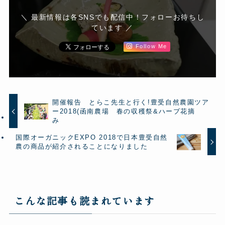
＼ 最新情報は各SNSでも配信中！フォローお待ちし
ています ／
Follow Me
開催報告 とらこ先生と行く!豊受自然農園ツア
ー2018(函南農場 春の収穫祭&ハーブ花摘
み
国際オーガニックEXPO 2018で日本豊受自然
農の商品が紹介されることになりました
こんな記事も読まれています