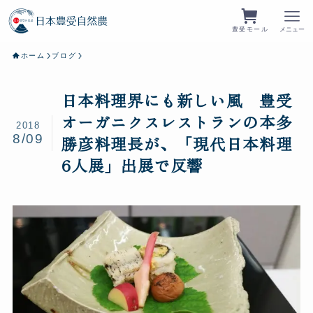
豊受モール
メニュー
ホーム
ブログ
日本料理界にも新しい風 豊受
オーガニクスレストランの本多
2018
8/09
勝彦料理長が、「現代日本料理
6人展」出展で反響