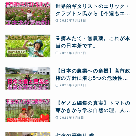
世界的ギタリストのエリック・
クラプトン氏から【今週もエキ
ネシア酵素12本】のリピート
2026年7月18日
注文が届きました! 血栓の危機
から大復活し、愛用し続ける秘
🍵摘みたて・無農薬。これが本
密とは!?
当の日本茶です。
2026年7月15日
【日本の農業への危機】高市政
権の方針に潜む5つの危険性
と、私たちが「自然農」のクラ
2026年7月11日
ウドファンディングに挑戦する
理由
【ゲノム編集の真実】トマトの
芽かきから学ぶ自然の理、人工
的な食がもたらす危機を生き抜
2026年7月8日
く知恵
七夕の笹飾り 🎋