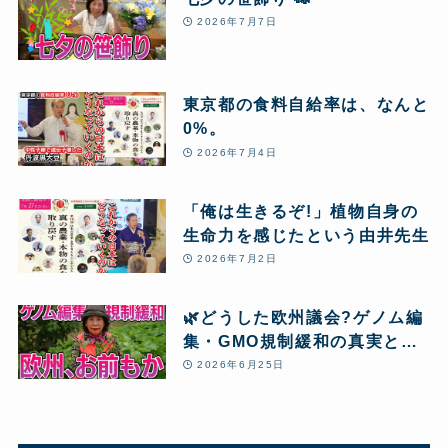
2026年7月7日
東京都の食料自給率は、なんと
0%。
2026年7月4日
「俺は生きるぞ!」植物自身の
生命力を感じたという由井先生
2026年7月2日
🌿どうした欧州議会?ゲノム編
集・GMO規制緩和の真実と、
本当の「食」
2026年6月25日